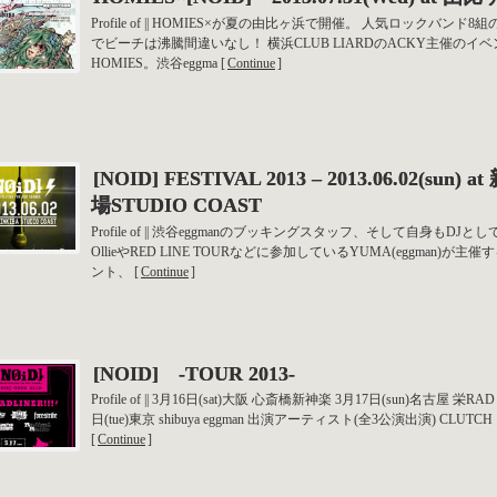
Profile of || HOMIES×が夏の由比ヶ浜で開催。 人気ロックバンド8
でビーチは沸騰間違いなし！ 横浜CLUB LIARDのACKY主催のイベ
HOMIES。渋谷eggma [
Continue
]
[NOID] FESTIVAL 2013 – 2013.06.02(sun) a
場STUDIO COAST
Profile of || 渋谷eggmanのブッキングスタッフ、そして自身もDJとし
OllieやRED LINE TOURなどに参加しているYUMA(eggman)が主催
ント、 [
Continue
]
[NOID] -TOUR 2013-
Profile of || 3月16日(sat)大阪 心斎橋新神楽 3月17日(sun)名古屋 栄RAD
日(tue)東京 shibuya eggman 出演アーティスト(全3公演出演) CLUTCH
[
Continue
]