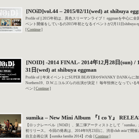
[NOiD]vol.44 – 2015/02/11(wed) at shibuya eg
Profile of || 2015年初は、異色スリーマンライブ！ eggmanを中心に
ベント開催をしているの2015年初となるイベントが2月11日shibuya eg
[
Continue
]
[NOID] -2014 FINAL- 2014年12月28日(sun) /
31日(wed) at shibuya eggman
Profile of || 年末イベントにSUPER BEAVERやSWANKY DANKらに
Northern19、D.W.ニコルズらの出演が決定！ 毎年恒例となってい
ベン [
Continue
]
sumika – New Mini Album 『I co Y』 RELE
【ロックレーベル［NOiD］、第二弾アーティストとして「sumika
初リリース。 今回の発表は、2014年9月23日に、渋谷club asiaで開
自主企画公演【sumika familia 2014】の会 [
Continue
]