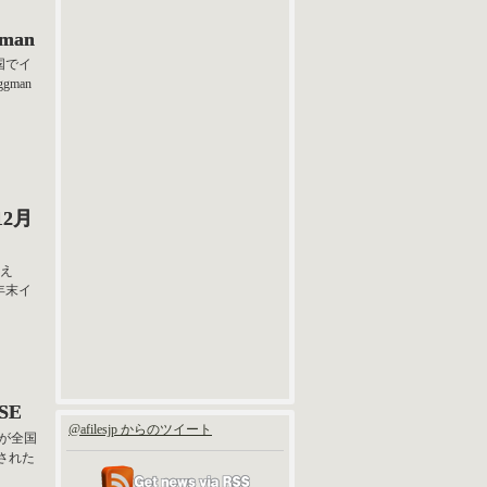
gman
全国でイ
gman
 12月
加え
る年末イ
ASE
@afilesjp からのツイート
」が全国
催された