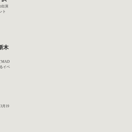
組の出演
ント
t 新木
てMAD
するイベ
 3月19