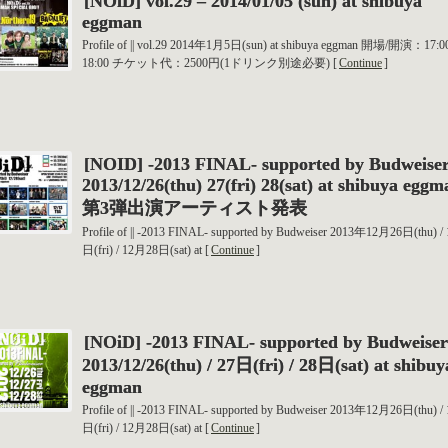
[NOiD] vol.29 – 2014/01/05 (sun) at shibuya
eggman
Profile of || vol.29 2014年1月5日(sun) at shibuya eggman 開場/開演：17:00
18:00 チケット代：2500円(1ドリンク別途必要) [
Continue
]
[NOID] -2013 FINAL- supported by Budweise
2013/12/26(thu) 27(fri) 28(sat) at shibuya eggm
第3弾出演アーティスト発表
Profile of || -2013 FINAL- supported by Budweiser 2013年12月26日(thu) 
日(fri) / 12月28日(sat) at [
Continue
]
[NOiD] -2013 FINAL- supported by Budweiser
2013/12/26(thu) / 27日(fri) / 28日(sat) at shibuy
eggman
Profile of || -2013 FINAL- supported by Budweiser 2013年12月26日(thu) 
日(fri) / 12月28日(sat) at [
Continue
]