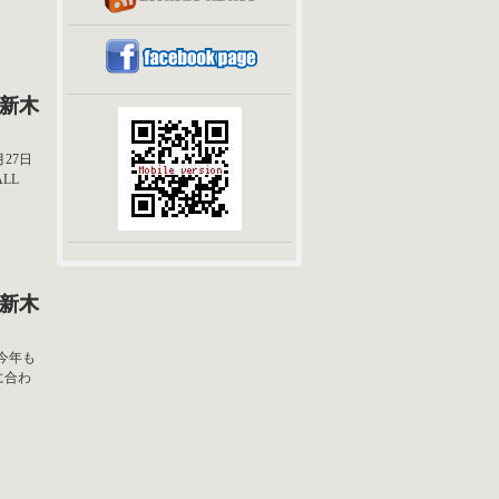
t 新木
月27日
LL
t 新木
4が今年も
に合わ