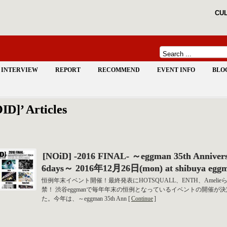
CUL
INTERVIEW
REPORT
RECOMMEND
EVENT INFO
BLO
ID]’ Articles
[NOiD] -2016 FINAL- ～eggman 35th Anniver
6days～ 2016年12月26日(mon) at shibuya egg
恒例年末イベント開催！最終発表にHOTSQUALL、ENTH、Amelie
禁！ 渋谷eggmanで毎年年末の恒例となっているイベントの開催が
た。今年は、～eggman 35th Ann [
Continue
]