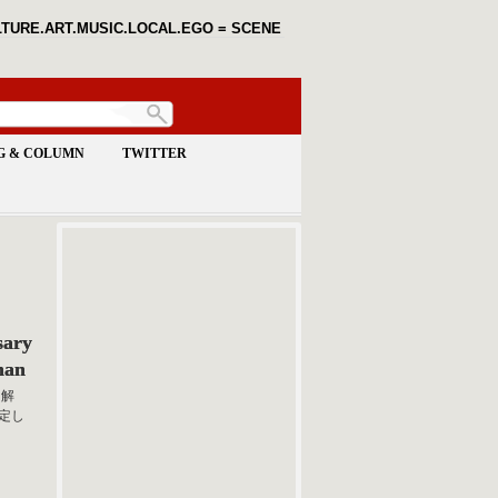
TURE.ART.MUSIC.LOCAL.EGO = SCENE
G & COLUMN
TWITTER
sary
man
ら解
決定し