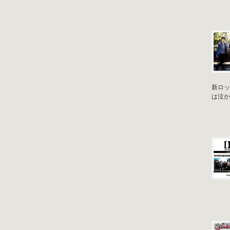
新ロック
は泣かな