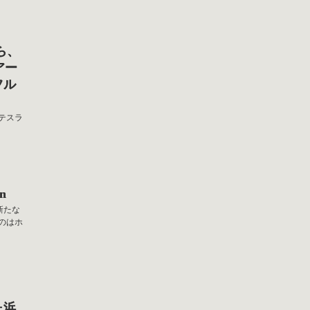
から、
アー
フル
やテスラ
an
が新たな
のはホ
比ヶ浜