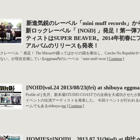
新進気鋭のレーベル「mini muff records」
新ロックレーベル「 [NOiD] 」発足！第一弾
ティストはSUPER BEAVER。2014年初春に
アルバムのリリースも発表！
レーベル「 発足！ The Mirrazや踊ってばかりの国を輩出し、Czecho No Republic
い。が現在在籍しているeggman内のレーベル「mini muff recor [
Continue
]
[NOID]vol.24 2013/08/23(fri) at shibuya eggm
Profile of || 先月、新木場STUDIO COASTでの企画を大成功させた
イベントの出演アーティストを発表した。 今回イベントが行われる
ームでもあるshibuya egg [
Continue
]
HOMIES×[NOID] 2013.07.31(Wed) at 由