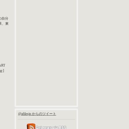
今の自分
果、東
ART
ue
]
@afilesjp からのツイート