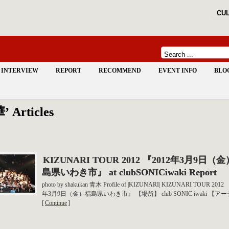
CUL
INTERVIEW
REPORT
RECOMMEND
EVENT INFO
BLO
’ Articles
KIZUNARI TOUR 2012 『2012年3月9日（
島県いわき市』 at clubSONICiwaki Report
photo by shakukan 青木 Profile of |KIZUNARI| KIZUNARI TOUR 2012 
年3月9日（金）福島県いわき市』 【場所】 club SONIC iwaki 【アー
[
Continue
]