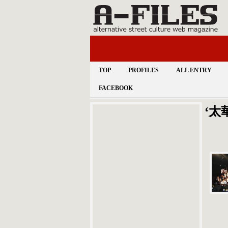
TOP
PROFILES
ALL ENTRY
FACEBOOK
‘太華