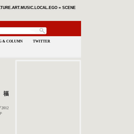
TURE.ART.MUSIC.LOCAL.EGO = SCENE
G & COLUMN
TWITTER
金）福
『2012
テ