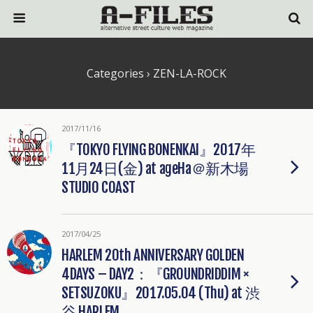
Categories ›
ZEN-LA-ROCK
2017/11/16
『TOKYO FLYING BONENKAI』2017年
11月24日(金) at ageHa＠新木場
STUDIO COAST
2017/04/25
HARLEM 20th ANNIVERSARY GOLDEN
4DAYS – DAY2：『GROUNDRIDDIM ×
SETSUZOKU』2017.05.04 (Thu) at 渋
谷 HARLEM