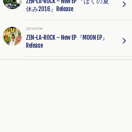
ZEN-LA-ROCK – New EP 『ぼくの夏
休み2016』Release
2015/07/04
ZEN-LA-ROCK – New EP『MOON EP』
Release