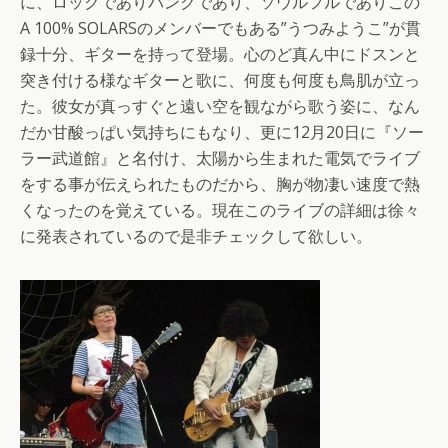
に、ロックでありパンクであり、ソウルフルでありこの
A 100% SOLARSのメンバーでもある”うつみようこ”が貫
録十分、ギターを持って登場。心のど真ん中にドスンと
突き付ける様なギターと歌に、何度も何度も鳥肌が立っ
た。彼女が真っすぐと遠い空を観ながら歌う姿に、なん
だか甘酸っぱい気持ちにもなり、更に12月20日に『ソー
ラー武道館』と名付け、太陽から生まれた電気でライブ
をする事が伝えられたものだから、胸が物凄い速度で熱
くなったのを覚えている。現在このライブの詳細は徐々
に発表されているので是非チェックして欲しい。