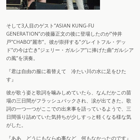
そして3人目のゲスト”ASIAN KUNG-FU
GENERATION”の後藤正文の後に登場したのが”仲井
戸”CHABO”麗市”。彼が崇拝する”グレイトフル・デッ
ド”の今は亡き”ジェリー・ガルシア”に捧げた曲”ガルシア
の風”を演奏。
『君は自由の服に着替えて 冷たい川の水に足をひた
す』
彼が歌う姿と歌詞を噛みしめていたら、なんだかこの苗
場の三日間がフラッシュバックされ、涙が出てきた。歌
詞の一つ一つがここでの出来事を語っているようで、三
日間張り詰めていた気持ちが少しすっと軽くなる様な気
がした。
『ああ どうにもならぬ事など 何もなかったのです』