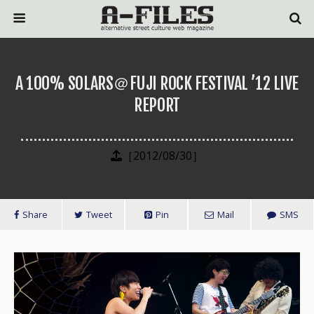
A 100% SOLARS＠FUJI ROCK FESTIVAL ’12 LIVE
REPORT
［2012/08/30］
Share
Tweet
Pin
Mail
SMS