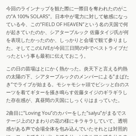
今回のラインナップを観た際に一際目を奪われたのがこ
の”A 100% SOLARS”。日本中が電力に対して敏感になっ
ている今、この”FIELD OF HEAVEN”という名の天国で何
が起きていたのか、シアターブルック 佐藤タイジ氏が何
を表現したかったのか、しっかりと会場で観て参りまし
た。そしてこのLIVEが今回三日間の中でベストライブだ
ったという事も最初に伝えておこう。
この日の苗場はとにかく熱かった。炎天下と言える灼熱
の太陽の下、シアターブルックのメンバーによる”まばた
き”でライブが始まる。モシャモシャ頭でビシッと白のス
ーツを着てギターを掻き鳴らす佐藤タイジのギラギラし
た存在感が、真昼間の天国にしっくりはまっていた。
2曲目に”Loving You”のカバーをした”salyu”がまるでス
テージ上のひまわりの花の様にキラキラしていて、透明
感がある声で会場全体を包み込んでいたそれとは対照的