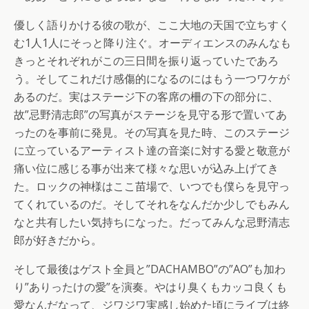
優しく語りかける彼の歌が、ここ大地の天国で立ちすく
む1人1人にそっと降り注ぐ。オーディエンスのみんなも
きっとそれぞれがこの三日間を振り返っていたであろ
う。そしてこれだけ感傷的になるのにはもう一つワケが
あるのだ。実はステージ下の客席の柵の下の部分に、
故”忌野清志郎”の写真がステージを見守る形で置いてあ
ったのを事前に発見。その写真を見た時、このステージ
に立っているアーティスト達の音楽に対する愛と敬意が
痛い位に感じる事が出来て様々な思いが込み上げてき
た。ロックの神様はここ苗場で、いつでも僕らを見守っ
てくれているのだ。そしてそれをなんだか少しでもみん
なと共有したい気持ちになった。だってみんな忌野清志
郎が好きだから。
そして最後はゲスト全員と”DACHAMBO”の”AO”も加わ
り”ありったけの愛”を演奏。やはり臭くもカッコ良くも
愛なんだなって、ジワジワ実感し始めた頃にライブは終