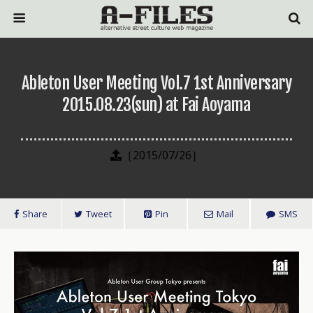
Ableton User Meeting Vol.7 1st Anniversary
2015.08.23(sun) at Fai Aoyama
［2015/07/26］
Share
Tweet
Pin
Mail
SMS