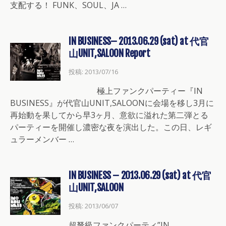
支配する！ FUNK、SOUL、JA …
IN BUSINESS– 2013.06.29 (sat) at 代官
山UNIT,SALOON Report
投稿: 2013/07/16
極上ファンクパーティー『IN
BUSINESS』が代官山UNIT,SALOONに会場を移し3月に
再始動を果してから早3ヶ月、意欲に溢れた第二弾とる
パーティーを開催し濃密な夜を演出した。この日、レギ
ュラーメンバー …
IN BUSINESS – 2013.06.29 (sat) at 代官
山UNIT,SALOON
投稿: 2013/06/07
超弩級ファンクパーティ”IN