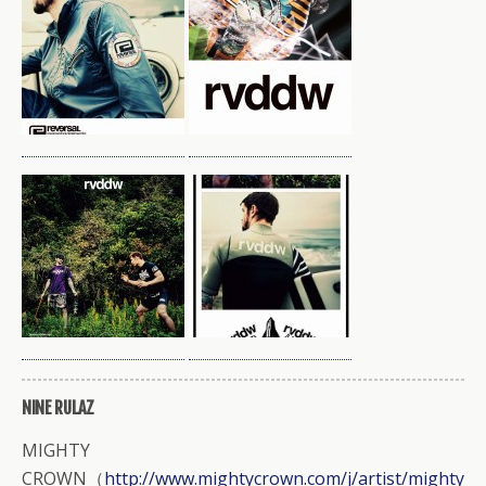
NINE RULAZ
MIGHTY
CROWN（
http://www.mightycrown.com/j/artist/mighty