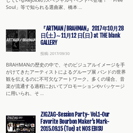
Soul」等で知られる選曲家、橋本 …
『ARTMAN / BRAHMAN』2017年10月28
日(土)～11月12 日(日) at THE blank
GALLERY
投稿: 2017/09/30
BRAHMANの歴史の中で、そのビジュアルイメージを手
がけてきたアーティストによるグループ展 バンドの世界
観を伝えるのに不可欠なアートワーク。多くの場合、音
楽が流通する過程においてプロモーションやパッケージ
に用いられ、そ …
ZIGZAG-Session Party- Vol.1-Our
Favorite Bourbon Maker’s Mark-
2015.09.15 (Tue) at NOS EBISU