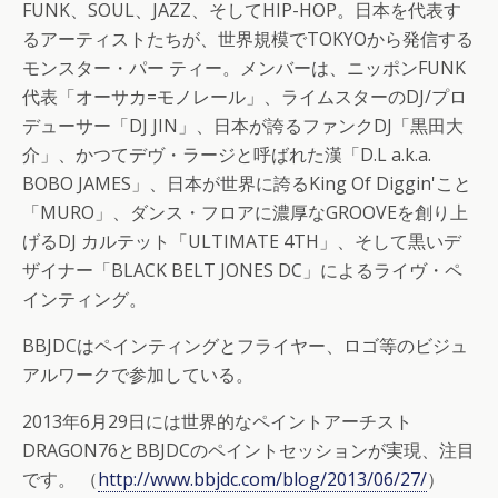
FUNK、SOUL、JAZZ、そしてHIP-HOP。日本を代表す
るアーティストたちが、世界規模でTOKYOから発信する
モンスター・パー ティー。メンバーは、ニッポンFUNK
代表「オーサカ=モノレール」、ライムスターのDJ/プロ
デューサー「DJ JIN」、日本が誇るファンクDJ「黒田大
介」、かつてデヴ・ラージと呼ばれた漢「D.L a.k.a.
BOBO JAMES」、日本が世界に誇るKing Of Diggin'こと
「MURO」、ダンス・フロアに濃厚なGROOVEを創り上
げるDJ カルテット「ULTIMATE 4TH」、そして黒いデ
ザイナー「BLACK BELT JONES DC」によるライヴ・ペ
インティング。
BBJDCはペインティングとフライヤー、ロゴ等のビジュ
アルワークで参加している。
2013年6月29日には世界的なペイントアーチスト
DRAGON76とBBJDCのペイントセッションが実現、注目
です。 （
http://www.bbjdc.com/blog/2013/06/27/
）