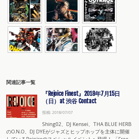
関連記事一覧
『Rejoice Finest』2018年7月15日
（日）at 渋谷 Contact
投稿: 2018/07/07
Shing02、DJ Kensei、THA BLUE HERB
のO.N.O、DJ DYEがジャズとヒップホップを主体に開催
しているRejoiceのスペシャルイベントへ登場！ 「Free