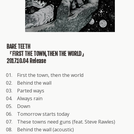
BARE TEETH
『FIRST THE TOWN,THEN THE WORLD』
2017.10.04 Release
01. First the town, then the world
02. Behind the wall
03. Parted ways
04. Always rain
05. Down
06. Tomorrow starts today
07. These towns need guns (feat. Steve Rawles)
08. Behind the wall (acoustic)