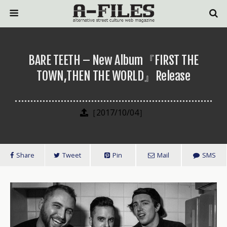
BARE TEETH – New Album『FIRST THE
TOWN,THEN THE WORLD』Release
［2017/10/04］
Share
Tweet
Pin
Mail
SMS