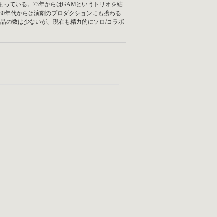
評価が高まっている。73年からはGAMというトリオを結
した。80年代からは演劇のプロダクションにも携わる
゙ィン グ作品の数は少ないが、現在も精力的にソロ/コラボ