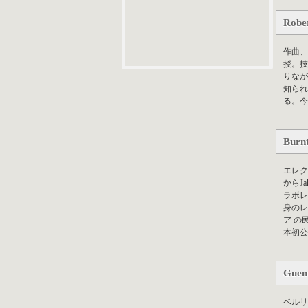
Robe
作曲、
授。技
りなか
知られ
る。今
Burn
エレク
からJak
ラボ
身のレ
ア の
本初公
Guent
ベル