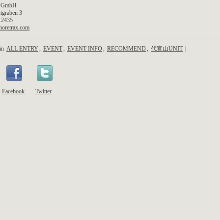
 GmbH
tgraben 3
 12435
oretrax.com
 in
ALL ENTRY
,
EVENT
,
EVENT INFO
,
RECOMMEND
,
代官山UNIT
|
Facebook
Twitter