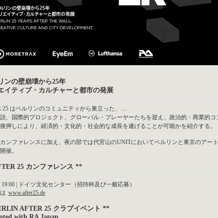
リンの壁崩壊から25年
エイティブ・カルチャーと都市の発展
ER 25 はベルリンのコミュニティから巣立った、…
語、国際的プロジェクト、グローバル・プレーヤーたちを迎え、政治的・商業的コ
後押しにより、経済的・文化的・社会的な成長を遂げることが可能かを紹介する。
カンファレンスに加え、夜の部では代官山のUNITにおいてベルリンと東京のアー
開催。
AFTER 25 カンファレンス **
0 – 19:00 | ドイツ文化センター（招待枠及び一般応募）
くは
www.after25.de
BERLIN AFTER 25 クラブイベント **
ented with RA Japan