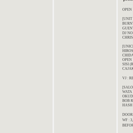
OPEN :
[UNIT
BURNT
GUENT
DJ N
CHRIS
[UNIC
HIROS
CHIDA
OPEN 
SISI 
CAJAK
VJ : 
[SALO
WATA 
OKUDA
BOB R
HASH
DOOR 
WF : 3
BEFOR