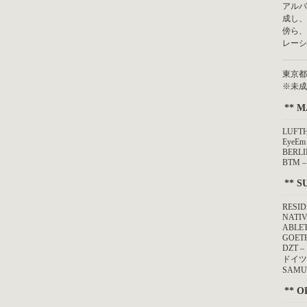
アルハ
成し、
傍ら、ハ
レーシ
東京都渋
※未成
** M
LUFT
EyeEm
BERLI
BTM 
** S
RESID
NATIV
ABLE
GOETH
DZT –
ドイツ
SAMU
** O