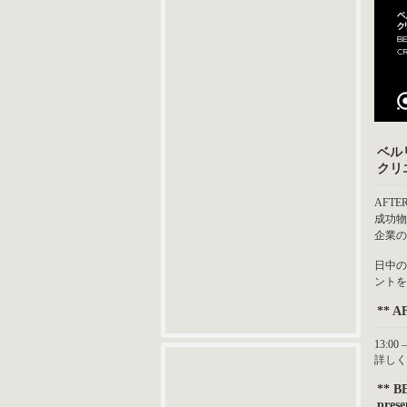
ベル
クリ
AFT
成功物
企業の
日中の
ントを
** 
13:0
詳し
** 
pres