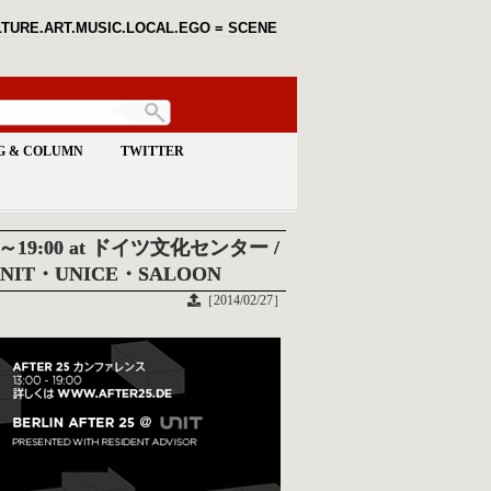
TURE.ART.MUSIC.LOCAL.EGO = SCENE
G & COLUMN
TWITTER
3:00～19:00 at ドイツ文化センター /
官山UNIT・UNICE・SALOON
［2014/02/27］