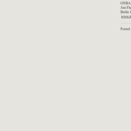
ONBA
Am Flu
Berlin
www.m
Posted