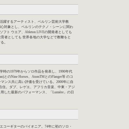
゙活躍するアーティスト、ベルリン芸術大学教
 関心対象とし、ベルリンのテクノ・シーンに関わ
ト ウエア、Ableton LIVEの開発者としても
育者としても 世界各地の大学などで教鞭をと
する。
時の1979年からソロ作品を発表し、1990年代
n(元Japan)とのNine Horses、AtomTMとのFlanger等 のコ
フォーマンス共に高い評価を受けている。2000年に自
ン在住。ダブ、レゲエ、アフリカ音楽、中東・アジ
した最新のパフォーマンス、「Lumière」の日
、エコーギターのパイオニア。74年に初のソロ・