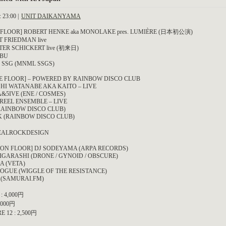
 23:00 |
UNIT DAIKANYAMA
 FLOOR] ROBERT HENKE aka MONOLAKE pres. LUMIÈRE (日本初公演)
 FRIEDMAN live
ER SCHICKERT live (初来日)
OBU
 SSG (MNML SSGS)
E FLOOR] – POWERED BY RAINBOW DISCO CLUB
HI WATANABE AKA KAITO – LIVE
&5IVE (ENE / COSMES)
REEL ENSEMBLE – LIVE
(RAINBOW DISCO CLUB)
 (RAINBOW DISCO CLUB)
REALROCKDESIGN
ON FLOOR] DJ SODEYAMA (ARPA RECORDS)
IGARASHI (DRONE / GYNOID / OBSCURE)
 (VETA)
OGUE (WIGGLE OF THE RESISTANCE)
 (SAMURAI.FM)
: 4,000円
,000円
E 12 : 2,500円