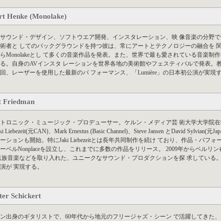
rt Henke (Monolake)
サウンド・デザイン、ソフトウエア開発、インスタレーション、映 像音楽の分野て
術者と してのバックグラウンドを持つ彼は、常にアートとテクノロジーの融合を
゙らMonolakeとし て多くの音楽作品を発表。また、世界で最も愛されている音楽制作ソフ
る。自身のAVインスタ レーションを世界各地の美術館やフェスティバルで発表。教
回、レーザーを使用した最新のパ フォーマンス、「Lumière」の日本初公演が実現
t Friedman
トロニック・ミュージック・プロデューサー。ケルン・メディア芸 術大学大学院在学
i Liebezeit(元CAN)、Mark Ernestus (Basic Channel)、Steve Jansen とDavid Sylvia
レーションも開始。特にJaki Liebezeitとは長年共同制作を続け ており、作品・パ
ーベルNonplaceを設立し、これまでに多数の作品をリリース。 2009年からベルリ
民族音楽などを取り入れた、ユニークなサウンド・プロダクションを探 求している。用
演が 実現する。
er Schickert
リン出身のギタリストで、60年代から地元のフリージャズ・シーン で活躍してきた