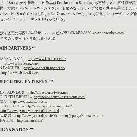
゙ ム『Samtvogelを発表。この作品は昨年Important Recordsから再発さ れ、再
同 じ頃にKlaus Schulzeのアシスタントも務めながらライブで度々共演も果 た
゙ンドNo Zen OrchestraとZiguri Ego Zooのメンバーとしても活動。レコーテ
ョンのパー フォーマンスを行っている。
谷区恵比寿西1-34-17ザ・ハウスビル2BF 03-5459-8630
www.unit-tokyo.com/
年者の入場不可・要顔写真付きID
AIN PARTNERS **
HANSA JAPAN –
http://www.lufthansa.com/
 –
http://www.eyeem.com/
N PARTNER –
http://www.berlin-partner.de/
–
http://www.visitberlin.de/
UPPORTING PARTNERS **
ENT ADVISOR –
http://jp.residentadvisor.net/
E INSTRUMENTS –
http://www.native-instruments.com/
TON –
https://www.ableton.com/
E INSTITUT –
http://www.goethe.de/ins/jp/tok/
http://www.germany.travel/en/index.html
大使館 –
http://www.japan.diplo.de/Vertretung/japan/ja/Startseite.html/
RAI.FM –
http://samurai.fm/
RGANISATION **