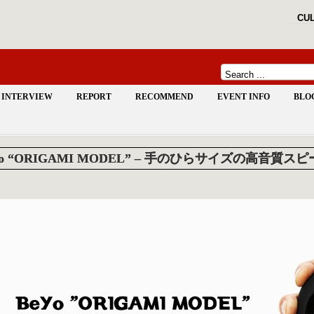
CUL
INTERVIEW
REPORT
RECOMMEND
EVENT INFO
BLO
Yo “ORIGAMI MODEL” – 手のひらサイズの高音質ス