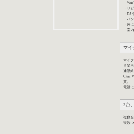
・Yo
・リビ
・DJ
・バン
・外に
・室内
マイ
マイク
音楽再
通話終
Cle
質。
電話に
2台
複数台
複数つ