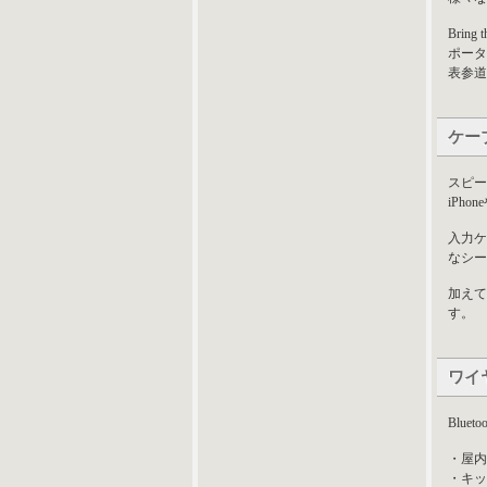
Bring 
ポータ
表参道
ケー
スピー
iPh
入力ケ
なシー
加えて
す。
ワイ
Blu
・屋内
・キッ