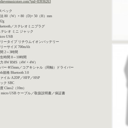
/believemusicstore.com/?pid=83936263
スペック
 80（W）× 80（D)× 50（H）mm
32g
luetooth／ステレオミニプラグ
ステレオ ミニ ジャック
cro USB
リータイプ リチウムイオンバッテリー
リーサイズ 700mAh
間 2～3時間
生時間 8～10時間
 8W RMS（4W + 4W）
バー Φ55mm／コアキシャル（同軸）ドライバー
oth規格 Bluetooth 3.0
ァイル A2DP／HFP／HSP
ック SBC
 Class2（10m）
 micro USB ケーブル／取扱説明書／保証書