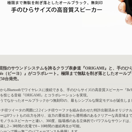
屈指のサウンドシステムを誇るクラブ表参道『ORIGAMI』と、手のひ
eYo（ビーヨ）』がコラボレート。極限まで無駄を削ぎ落としたオールブラック
定50台発売。
からBluetoothでワイヤレスに接続できる、手のひらサイズの高音質スピーカー『
を投じる音箱『ORIGAMI』とコラボレーションを実現。
うでなかったオールブラックかつ無刻印の、最もシンプルな限定モデルが誕生しま
インチ径ツイータの周囲に2.2インチ径ウーファを組み合わせた特許出願済みオリジ
ーは8ワットもの出力を誇り、迫力の重低音から透明感のあるクリアーな高音域ま
モノラルスピーカーと違い、360度、臨場感のある立体的でパワフルなサウンドは
蔵し2～3時間の充電で8～10時間の連続再生が可能。
シーンで唯一無二のパフォーマンスを発揮します。