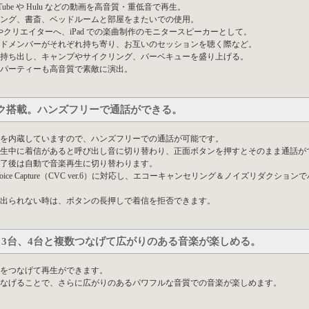
uTube や Hulu などの動画を高音質・重低音で再生。
ング、書斎、ベッドルームと部屋をまたいでの使用。
 やクリエイターへ、iPad での楽曲制作のモニタースピーカーとして。
ドメンバーがそれぞれ持ち寄り、お互いのセッションを聴く際など。
持ち出し、キャンプやサイクリング、バーベキューを盛り上げる。
パーティーも高音質で素敵に演出。
ク搭載。ハンズフリーで通話ができる。
を内蔵していますので、ハンズフリーでの通話が可能です。
生中に着信があると呼び出し音に切り替わり、正面ボタンを押すとそのまま通話が
了後は自動で音楽再生に切り替わります。
ar Voice Capture（CVC ver.6）に対応し、エコーキャンセリング＆ノイズリ
出られない時は、ボタンの長押しで着信を拒否できます。
、3台、4台と複数つなげて広がりのある音楽が楽しめる。
をつなげて再生ができます。
なげることで、さらに広がりのあるパワフルな音質での音楽が楽しめます。