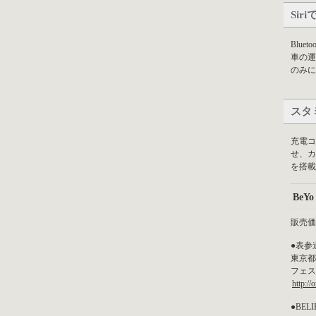
Si
Blu
車の運
のみに
スタ
充電コ
せ、カ
を搭載
BeY
販売価
●表参道
東京都
フェス
http://
●BELI