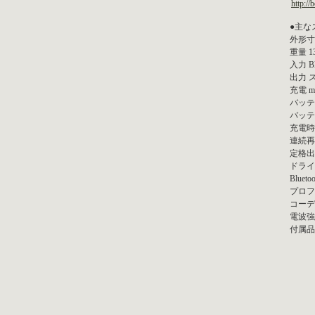
http:/
●主な
外形寸法
重量 1
入力 B
出力 
充電 mi
バッテ
バッテ
充電時
連続再
定格出力
ドライ
Blueto
プロフ
コーデ
電波強度
付属品