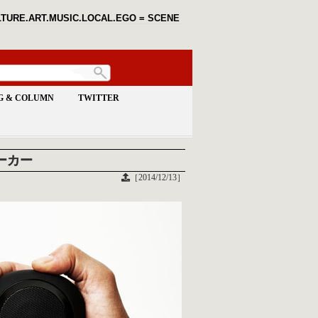
TURE.ART.MUSIC.LOCAL.EGO = SCENE
G & COLUMN
TWITTER
ピーカー
［2014/12/13］