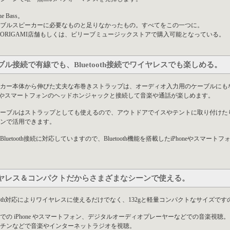
the Bass。
ブルスピーカーに必要なものと足りなかったもの。すべてをこの一つに。
ORIGAMI店舗もしくは、ビリーブミュージックストアで購入可能となっている。
ブル接続で有線でも、Bluetooth接続でワイヤレスでも楽しめる。
カー本体から伸びた丈夫な布巻きストラップは、オーディオ入力用のケーブルにも
oneやスマートフォンのヘッドホンジャックと接続して音楽や通話が楽しめます。
ーブルはストラップとしても使えるので、アウトドアでイスやテントに取り付けた
ンで活用できます。
Bluetooth接続に対応していますので、Bluetooth機能を搭載したiPhoneやス
ヤレス＆コンパクトだからさまざまなシーンで使える。
etooth対応によりワイヤレスに使えるだけでなく、132gと軽量コンパクトなサイズ
での iPhone やスマートフォン、デジタルオーディオプレーヤーなどでの音楽視聴。
チンなどで音楽やインターネットラジオを視聴。