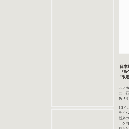
日本
『B
“限
スマホ
に一石
ありそ
1.5
ライバ
従来の
ーを内
様々な