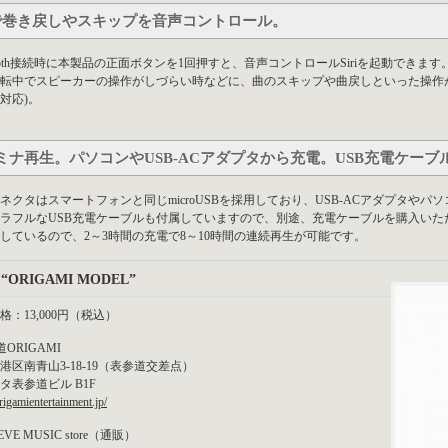
riで巻き戻しやスキップを音声コントロール。
etooth接続時に本製品の正面ボタンを1回押すと、音声コントロールSiriを起動できます
転中でスピーカーの操作がしづらい時などに、曲のスキップや曲戻しといった操作がSiri
対応)。
ミナ再生。パソコンやUSB-ACアダプタから充電。USB充電ケーブ
ネクタはスマートフォンと同じmicroUSBを採用しており、USB-ACアダプタや
ラフルなUSB充電ケーブルも付属していますので、別途、充電ケーブルを購入い
しているので、2～3時間の充電で8～10時間の連続再生が可能です。
o “ORIGAMI MODEL”
格：13,000円（税込）
ORIGAMI
港区南青山3-18-19（表参道交差点）
タ表参道ビル B1F
origamientertainment.jp/
EVE MUSIC store（通販）