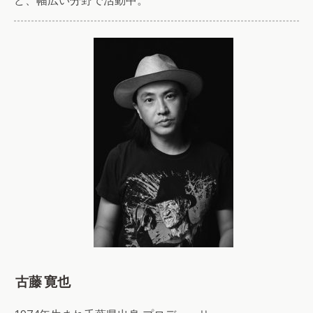
古藤 寛也