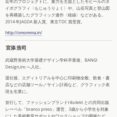
近年のプロジェクトに、重力を主題としたモビールのタ
イポグラフィ〈もじゅうりょく〉や、山岳写真と登山図
を再構築したグラフィック連作〈稜線〉などがある。
2014 年JAGDA 新人賞、東京TDC 賞受賞。
http://omomma.in/
宮添 浩司
武蔵野美術大学基礎デザイン学科卒業後、BANG!
Design,inc へ入社。
退社後、エディトリアルを中心に印刷物全般、飲食・書
店などの店舗ツール／サイン計画など、グラフィック表
現を生業に。
並行して、ファッションブランドrikolekt との共同出版
レーベル「branco press」運営、3歳から小学生を対象
にした美術教室サポートやワークショップの開催など。