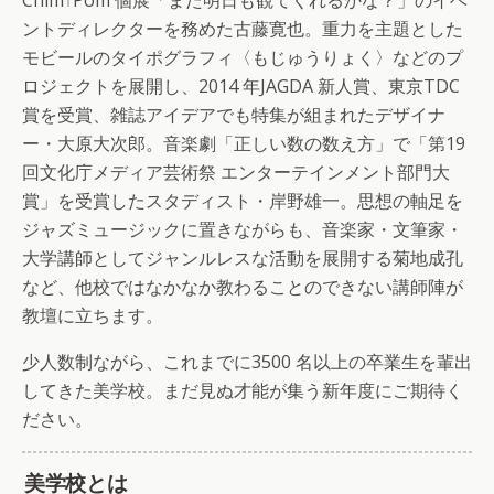
ントディレクターを務めた古藤寛也。重力を主題とした
モビールのタイポグラフィ〈もじゅうりょく〉などのプ
ロジェクトを展開し、2014 年JAGDA 新人賞、東京TDC
賞を受賞、雑誌アイデアでも特集が組まれたデザイナ
ー・大原大次郎。音楽劇「正しい数の数え方」で「第19
回文化庁メディア芸術祭 エンターテインメント部門大
賞」を受賞したスタディスト・岸野雄一。思想の軸足を
ジャズミュージックに置きながらも、音楽家・文筆家・
大学講師としてジャンルレスな活動を展開する菊地成孔
など、他校ではなかなか教わることのできない講師陣が
教壇に立ちます。
少人数制ながら、これまでに3500 名以上の卒業生を輩出
してきた美学校。まだ見ぬ才能が集う新年度にご期待く
ださい。
美学校とは