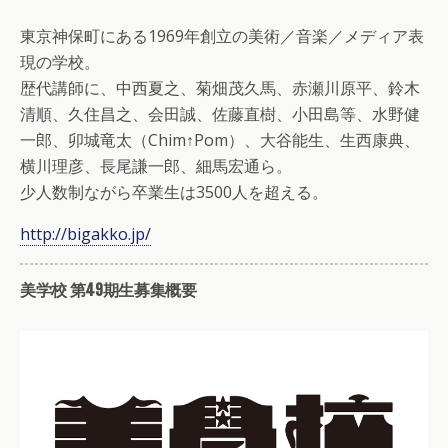
東京神保町にある1969年創立の美術／音楽／メディア表
現の学校。
歴代講師に、中西夏之、菊畑茂久馬、赤瀬川原平、鈴木
清順、久住昌之、会田誠、佐藤直樹、小田島等、水野健
一郎、卯城竜太（Chim↑Pom）、大谷能生、生西康典、
横川理彦、長尾謙一郎、細馬宏通ら。
少人数制ながら卒業生は3500人を超える。
http://bigakko.jp/
美学校 第49期生募集概要