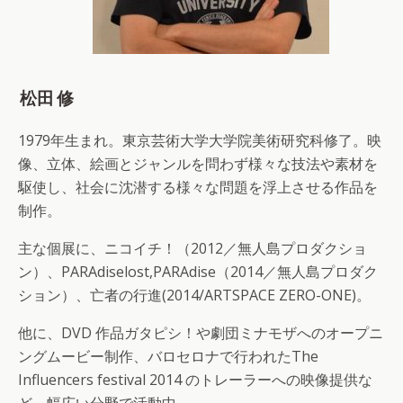
松田 修
1979年生まれ。東京芸術大学大学院美術研究科修了。映
像、立体、絵画とジャンルを問わず様々な技法や素材を
駆使し、社会に沈潜する様々な問題を浮上させる作品を
制作。
主な個展に、ニコイチ！（2012／無人島プロダクショ
ン）、PARAdiselost,PARAdise（2014／無人島プロダク
ション）、亡者の行進(2014/ARTSPACE ZERO-ONE)。
他に、DVD 作品ガタピシ！や劇団ミナモザへのオープニ
ングムービー制作、バロセロナで行われたThe
Influencers festival 2014 のトレーラーへの映像提供な
ど、幅広い分野で活動中。