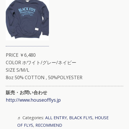
PRICE ￥6,480
COLOR ホワイト/グレー/ネイビー
SIZE S/M/L
8oz 50% COTTON , 50%POLYESTER
販売・お問い合わせ
http://www.houseofflys.jp
Categories:
ALL ENTRY
,
BLACK FLYS
,
HOUSE
OF FLYS
,
RECOMMEND