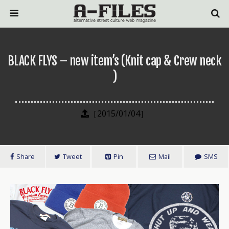
BLACK FLYS – new item’s (Knit cap & Crew neck
)
［2015/01/04］
Share
Tweet
Pin
Mail
SMS