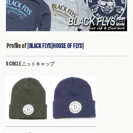
Profile of |
BLACK FLYS
|
HOUSE OF FLYS
|
B CIRCLE ニットキャップ