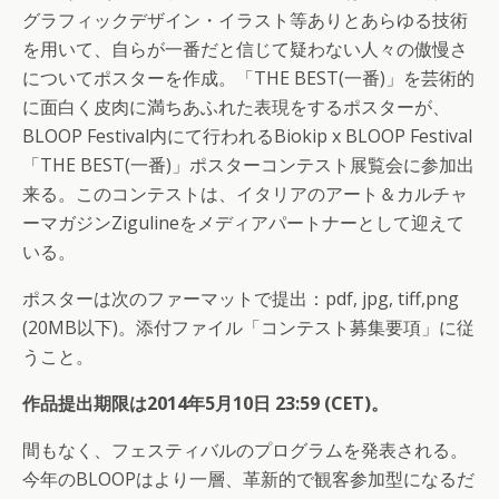
グラフィックデザイン・イラスト等ありとあらゆる技術
を用いて、自らが一番だと信じて疑わない人々の傲慢さ
についてポスターを作成。「THE BEST(一番)」を芸術的
に面白く皮肉に満ちあふれた表現をするポスターが、
BLOOP Festival内にて行われるBiokip x BLOOP Festival
「THE BEST(一番)」ポスターコンテスト展覧会に参加出
来る。このコンテストは、イタリアのアート＆カルチャ
ーマガジンZigulineをメディアパートナーとして迎えて
いる。
ポスターは次のファーマットで提出：pdf, jpg, tiff,png
(20MB以下)。添付ファイル「コンテスト募集要項」に従
うこと。
作品提出期限は2014年5月10日 23:59 (CET)。
間もなく、フェスティバルのプログラムを発表される。
今年のBLOOPはより一層、革新的で観客参加型になるだ