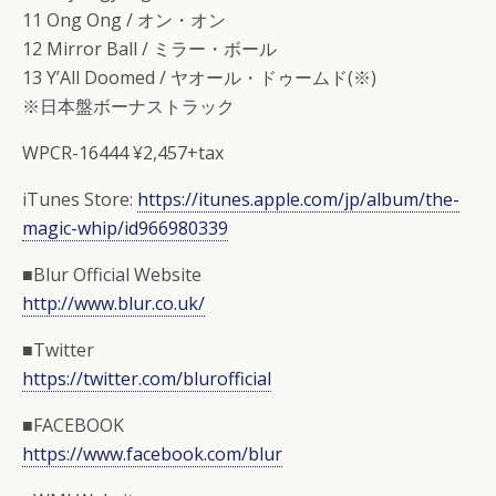
11 Ong Ong / オン・オン
12 Mirror Ball / ミラー・ボール
13 Y’All Doomed / ヤオール・ドゥームド(※)
※日本盤ボーナストラック
WPCR-16444 ¥2,457+tax
iTunes Store:
https://itunes.apple.com/jp/album/the-
magic-whip/id966980339
■Blur Official Website
http://www.blur.co.uk/
■Twitter
https://twitter.com/blurofficial
■FACEBOOK
https://www.facebook.com/blur