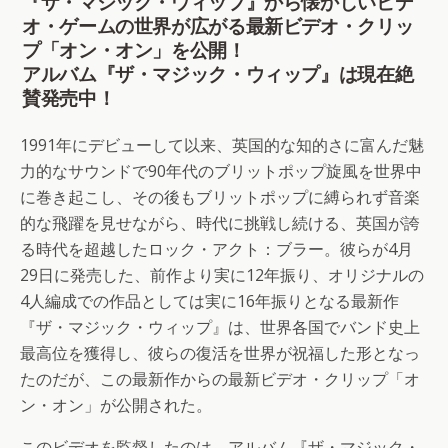
『ザ・マジック・ウィップ』から懐かしいビデ
オ・ゲームの世界が広がる最新ビデオ・クリッ
プ「オン・オン」を公開！
アルバム『ザ・マジック・ウィップ』は現在絶
賛発売中！
1991年にデビューして以来、英国的な知的さに富んだ魅
力的なサウンドで90年代のブリットポップ旋風を世界中
に巻き起こし、その後もブリットポップに縛られず音楽
的な飛躍を見せながら、時代に挑戦し続ける、英国が誇
る時代を超越したロック・アクト：ブラー。彼らが4月
29日に発売した、前作より実に12年振り、オリジナルの
4人編成での作品としては実に16年振りとなる最新作
『ザ・マジック・ウィップ』は、世界各国でバンド史上
最高位を獲得し、彼らの復活を世界が祝福した形となっ
たのだが、この最新作からの最新ビデオ・クリップ「オ
ン・オン」が公開された。
このビデオを監督したのは、アルバム『ザ・マジック・