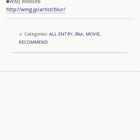
■WMJ Website
http://wmg.jp/artist/blur/
Categories:
ALL ENTRY
,
Blur
,
MOVIE
,
RECOMMEND