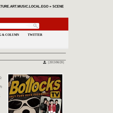
TURE.ART.MUSIC.LOCAL.EGO = SCENE
G & COLUMN
TWITTER
［2013/06/20］
公
の
K