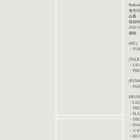
Bolloc
発売日：
品番：B
収録時
JAN C
価格：￥
(MC)
・YUI
(TALK
・LAU
・THE
(PUN
・TAISE
(MUSI
・LAU
・THE
・SLA
・THE
・SNA
・イギ
・MUT