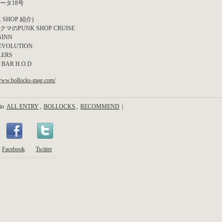
ータ18号
K SHOP 紹介)
マのPUNK SHOP CRUISE
SINN
EVOLUTION
LERS
 BAR H.O.D
/www.bollocks-mag.com/
 in
ALL ENTRY
,
BOLLOCKS
,
RECOMMEND
|
Facebook
Twitter