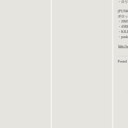
・ロリ
(PUN
ボロック
・JIM
・45R
・KIL
・punk
http:/
Posted