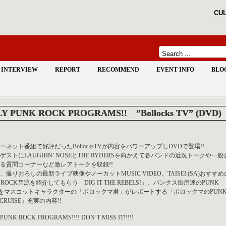
CUL
INTERVIEW
REPORT
RECOMMEND
EVENT INFO
BLO
Y PUNK ROCK PROGRAMS!! ”Bollocks TV” (DVD)
ーネット番組で好評だったBollocksTVが内容をパワーアップしDVDで登場!!
ゲストにLAUGHIN’ NOSEとTHE RYDERSを向かえて各バンドの近況トークや一般
る質問コーナーなど激レアトークを収録!!
、撮りおろしの最新ライブ映像やノーカットMUSIC VIDEO、TAISEI (SA)おすすめ
K ROCK音源を紹介してもらう「DIG IT THE REBELS!」、パンクス御用達のPUNK
Pをマスコットキャラクターの「ボロックマ君」がレポートする「ボロックマのPUN
 CRUISE」充実の内容!!
PUNK ROCK PROGRAMS!!!! DON’T MISS IT!!!!!