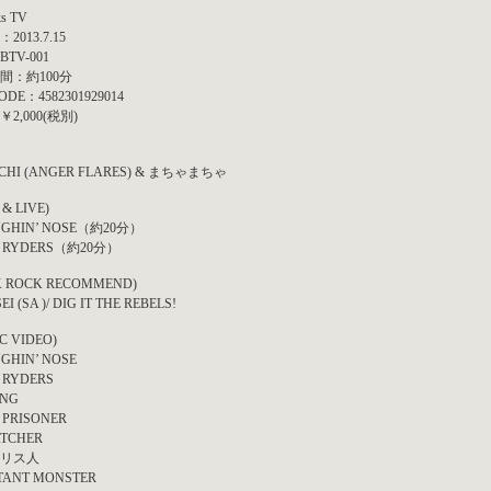
ks TV
2013.7.15
TV-001
間：約100分
ODE：4582301929014
2,000(税別)
CHI (ANGER FLARES) & まちゃまちゃ
 & LIVE)
GHIN’ NOSE（約20分）
 RYDERS（約20分）
K ROCK RECOMMEND)
I (SA )/ DIG IT THE REBELS!
C VIDEO)
GHIN’ NOSE
 RYDERS
NG
 PRISONER
TCHER
リス人
ANT MONSTER