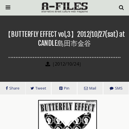
【BUTTERFLY EFFECT vol,3】2012/10/27(sat) at
CANDLE島田市金谷
［2012/10/24］
Share
Tweet
Pin
Mail
SMS