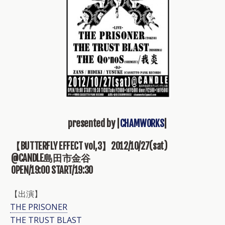
presented by |
CHAMWORKS
|
【BUTTERFLY EFFECT vol,3】2012/10/27(sat)
@CANDLE島田市金谷
OPEN/19:00 START/19:30
【出演】
THE PRISONER
THE TRUST BLAST