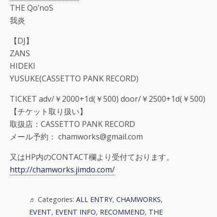
THE Qo’noS
我炎
【DJ】
ZANS
HIDEKI
YUSUKE(CASSETTO PANK RECORD)
TICKET adv/￥2000+1d(￥500) door/￥2500+1d(￥500)
【チケット取り扱い】
取扱店：CASSETTO PANK RECORD
メール予約： chamworks@gmail.com
又はHP内のCONTACT欄より受付ております。
http://chamworks.jimdo.com/
Categories:
ALL ENTRY
,
CHAMWORKS
,
EVENT
,
EVENT INFO
,
RECOMMEND
,
THE