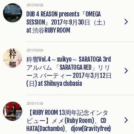
2017/09/28
DUB 4 REASON presents『OMEGA
SESSION』2017年9月30日（土）
at 渋谷RUBY ROOM
2017/03/09
粋響Vol.4～suikyo～ SARATOGA 3rd
アルバム 「SARATOGA RED」リリ
ース パーティー 2017年3月12日
(日) at Shibuya clubasia
2015/11/30
【RUBY ROOM 13周年記念インタ
ビュー】メメ(Ruby Room)、CD
HATA(Dachambo)、djow(Gravityfree)