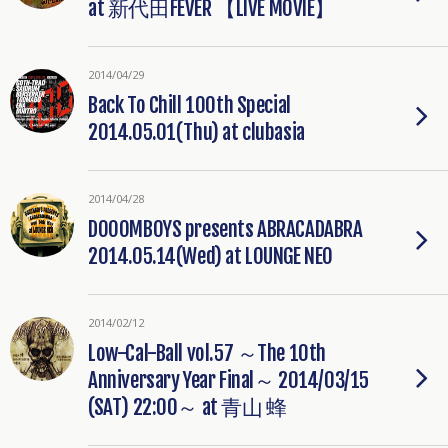
at 新代田FEVER 【LIVE MOVIE】
2014/04/29
Back To Chill 100th Special
2014.05.01(Thu) at clubasia
2014/04/28
DOOOMBOYS presents ABRACADABRA
2014.05.14(Wed) at LOUNGE NEO
2014/02/12
Low-Cal-Ball vol.57 ～The 10th
Anniversary Year Final～ 2014/03/15
(SAT) 22:00～ at 青山 蜂