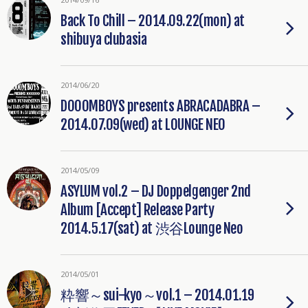
Back To Chill – 2014.09.22(mon) at
shibuya clubasia
2014/06/20
DOOOMBOYS presents ABRACADABRA –
2014.07.09(wed) at LOUNGE NEO
2014/05/09
ASYLUM vol.2 – DJ Doppelgenger 2nd
Album [Accept] Release Party
2014.5.17(sat) at 渋谷Lounge Neo
2014/05/01
粋響～sui-kyo～vol.1 – 2014.01.19