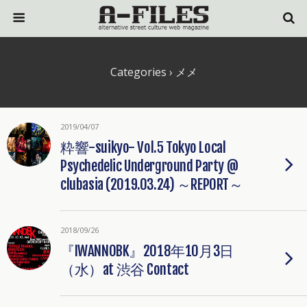
Categories ›
メメ
2019/04/07
粋響-suikyo- Vol.5 Tokyo Local
Psychedelic Underground Party @
clubasia (2019.03.24) ～REPORT～
2018/09/26
『IWANNOBK』2018年10月3日
（水）at 渋谷 Contact