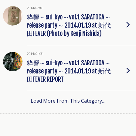
2014/02/01
粋響～sui-kyo～vol.1 SARATOGA～
release party～ 2014.01.19 at 新代
田FEVER (Photo by Kenji Nishida)
2014/01/31
粋響～sui-kyo～vol.1 SARATOGA～
release party～ 2014.01.19 at 新代
田FEVER REPORT
Load More From This Category…