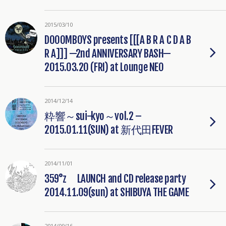
2015/03/10
DOOOMBOYS presents [[[A B R A C D A B
R A]]] —2nd ANNIVERSARY BASH—
2015.03.20 (FRI) at Lounge NEO
2014/12/14
粋響～sui-kyo～vol.2 –
2015.01.11(SUN) at 新代田FEVER
2014/11/01
359°z LAUNCH and CD release party
2014.11.09(sun) at SHIBUYA THE GAME
2014/09/16