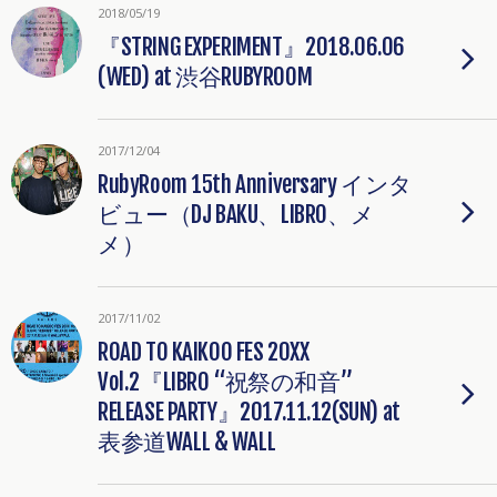
2018/05/19
『STRING EXPERIMENT』2018.06.06
(WED) at 渋谷RUBYROOM
2017/12/04
RubyRoom 15th Anniversary インタ
ビュー（DJ BAKU、LIBRO、メ
メ）
2017/11/02
ROAD TO KAIKOO FES 20XX
Vol.2『LIBRO “祝祭の和音”
RELEASE PARTY』2017.11.12(SUN) at
表参道WALL & WALL