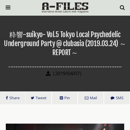
粋響-suikyo- Vol.5 Tokyo Local Psychedelic
Underground Party @ clubasia (2019.03.24) ～
REPORT～
［2019/04/07］
Share
Tweet
Pin
Mail
SMS