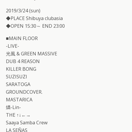
2019/3/24 (sun)
◆PLACE Shibuya clubasia
◆OPEN 15:30～ END 23:00
■MAIN FLOOR
-LIVE-
光風 & GREEN MASSIVE
DUB 4 REASON
KILLER BONG
SUZISUZI
SARATOGA
GROUNDCOVER.
MASTARICA
燐-Lin-
THE ↑↓←→
Saaya Samba Crew
LA SEÑAS