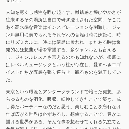
見せた。
人知を尽くし感性を呼び起こす。雑踏感と煌びやかさが
往来するその場所は自由で研ぎ澄まされた空間。そこに
ある高水準な音楽はインスピレーションを刺激し、ジャ
ンル無用に奏でられるそれぞれの音塊は時に妖艶に、時
にリズミカルに、時には暗黒に覆われ、またある時は爆
発的な狂想曲が場を掌握する。多ジャンルとも言える
し、ジャンルレスとも言えるのかも知れないが、根底に
はレベルミュージックという柱が存在し、愛すべきエゴ
イストたちが五感を張り巡らせ、観るものを魅了してい
た。
東京という環境とアンダーグラウンドで培った発想。あ
らゆるものを消化、吸収、転換してきたことで築き、成
し得たパーティーなのだと思う。楽しむことを忘れなけ
れば広がる世界は必ずあるし、想像することで、豊かに
描ける世界がある。そんな事を想わせてくれる気立てと