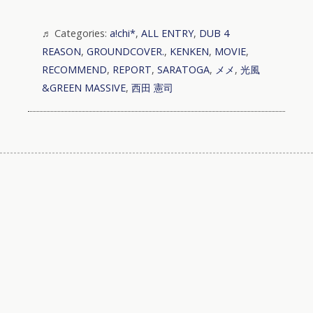
Categories:
a!chi*
,
ALL ENTRY
,
DUB 4
REASON
,
GROUNDCOVER.
,
KENKEN
,
MOVIE
,
RECOMMEND
,
REPORT
,
SARATOGA
,
メメ
,
光風
&GREEN MASSIVE
,
西田 憲司