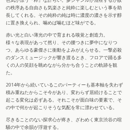
色気が漂う『粋』な計らい。多ジャンルが混在するが故
の秩序ある自由さも気楽さと純粋に楽しむという事を助
長してくれる。その純粋の純は時に濃度の濃さを示す醇
に置き換えられ、噛めば噛むほど味がでる。
赤い光と白い薄光の中で育まれる嗅覚と創造力。
様々な表現があって然り、その腰つきに夢中になりつ
つ、あらゆる豪傑さに衝動をよみがえらせる。一撃必殺
のダンスミュージックが響き渡るとき、フロアで踊る多
くの人の笑顔を眺めながら分かち合うことの軌跡を観
た。
2014年から続いているこのパーティーも基本軸を失わず
積み重ねたからこそ今があり、変わらず居続けることで
起こる変化は必ずある。それこそが面白味の要素で、そ
の中で何かが起こりそうな気配を常に漂わせている。
尽きることのない探求心が疼き、ざわめく東京渋谷の喧
騒の中で余韻が浮遊する。