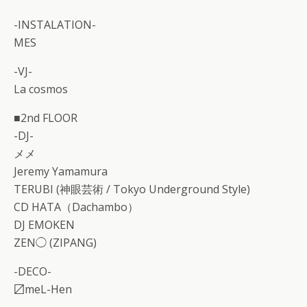
-INSTALATION-
MES
-VJ-
La cosmos
■2nd FLOOR
-DJ-
メメ
Jeremy Yamamura
TERUBI (神眼芸術 / Tokyo Underground Style)
CD HATA（Dachambo）
DJ EMOKEN
ZEN◯ (ZIPANG)
-DECO-
〼meL-Hen