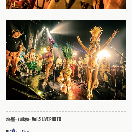
粋響-suikyo- Vol.5 LIVE PHOTO
燐-Lin-
»
■