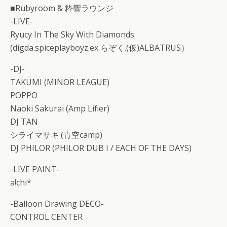
■Rubyroom & 粋響ラウンジ
-LIVE-
Ryucy In The Sky With Diamonds
(digda.spiceplayboyz.ex らぞく.(仮)ALBATRUS）
-DJ-
TAKUMI (MINOR LEAGUE)
POPPO
Naoki Sakurai (Amp Lifier)
DJ TAN
シライマサキ (青空camp)
DJ PHILOR (PHILOR DUB I / EACH OF THE DAYS)
-LIVE PAINT-
a!chi*
-Balloon Drawing DECO-
CONTROL CENTER