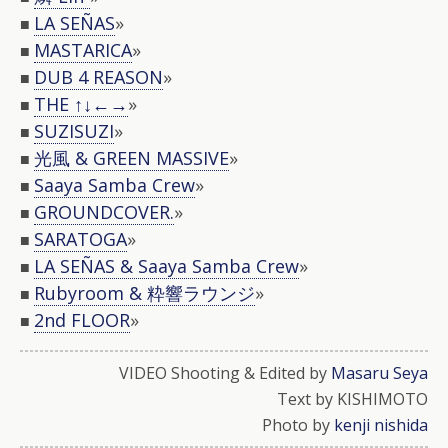
LA SEÑAS
»
■
MASTARICA
»
■
DUB 4 REASON
»
■
THE ↑↓←→
»
■
SUZISUZI
»
■
光風 & GREEN MASSIVE
»
■
Saaya Samba Crew
»
■
GROUNDCOVER.
»
■
SARATOGA
»
■
LA SEÑAS & Saaya Samba Crew
»
■
Rubyroom & 粋響ラウンジ
»
■
2nd FLOOR
»
■
VIDEO Shooting & Edited by
Masaru Seya
Text by KISHIMOTO
Photo by
kenji nishida