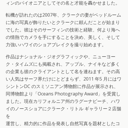
ィンのパイオニアとしてその名と才能を轟かせました。
転機が訪れたのは2007年、クラークの妻がベッドルーム
に海の写真が飾りたいとクラークに頼んだことが始まり
でした。彼はそのサーフィンの技術と経験、何より海へ
の情熱でカメラを手にすることを決め、美しく、そして
力強いハワイのショアブレイクを撮り始めます。
作品はナショナル・ジオグラフィックや、ニューヨー
ク・タイムズにも掲載され、アップル、ナイキなど多く
の企業も彼のクライアントとして名を連ねます。その高
い人気はサーフ界だけにとどまらず、2011 年5 月にはワ
シントンDC のスミソニアン博物館に作品が展示され、
同博物館より「Oceans Photography Award」を受賞し
ました。現在カリフォルニア州のラグーナビーチ、ハワ
イのノースショアにクラーク・リトル ギャラリー２店舗
を
運営し、精力的に作品を発表し自然写真を題材としたコ