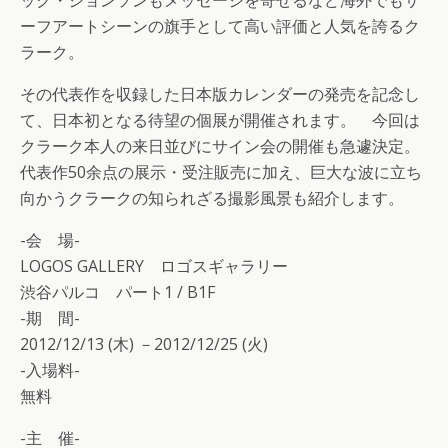
ック・ジョンソンもメッセージを寄せるなど海外でもサ
ーフアートシーンの旗手として高い評価と人気を誇るク
ラーク。
その代表作を収録した日本版カレンダーの発売を記念し
て、日本初となる待望の個展が開催されます。 今回は
クラーク本人の来日並びにサイン会の開催も急遽決定。
代表作50余点の展示・受注販売に加え、巨大な波に立ち
向かうクラークの知られざる撮影風景も紹介します。
-会 場-
LOGOS GALLERY ロゴスギャラリー
渋谷パルコ パート1 / B1F
-期 間-
2012/12/13 (木) －2012/12/25 (火)
-入場料-
無料
-主 催-