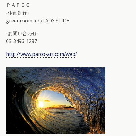
ＰＡＲＣＯ
-企画制作-
greenroom inc./LADY SLIDE
-お問い合わせ-
03-3496-1287
http://www.parco-art.com/web/