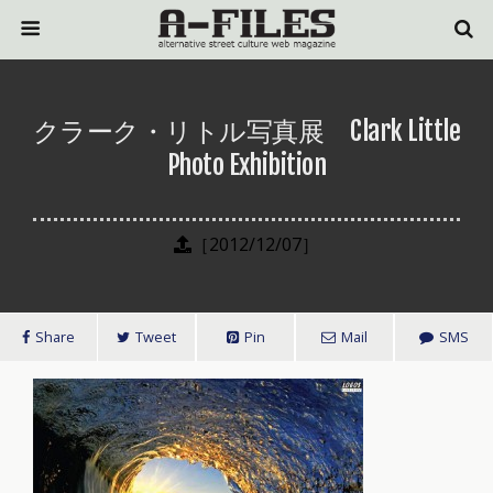
クラーク・リトル写真展 Clark Little
Photo Exhibition
［2012/12/07］
Share
Tweet
Pin
Mail
SMS