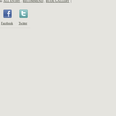
 in
ALL ENTRY
,
RECOMMEND
,
RUDE GALLERY
|
Facebook
Twitter