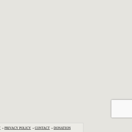
Y
»
PRIVACY POLICY
»
CONTACT
»
DONATION