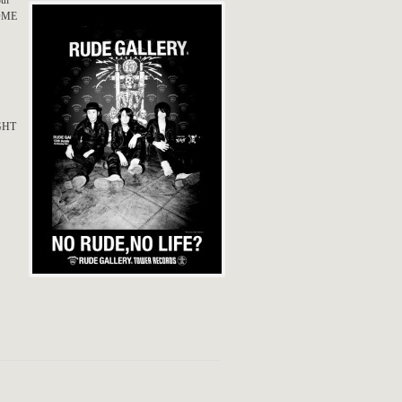
th
OME
HT