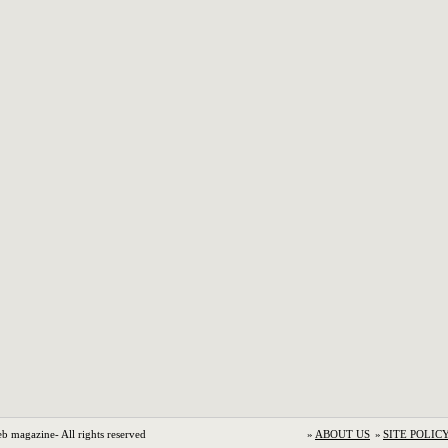
b magazine- All rights reserved
»
ABOUT US
»
SITE POLIC