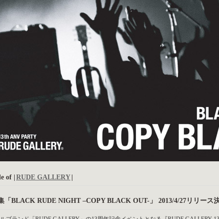
e of |
RUDE GALLERY
|
「BLACK RUDE NIGHT –COPY BLACK OUT-」 2013/4/27リリース