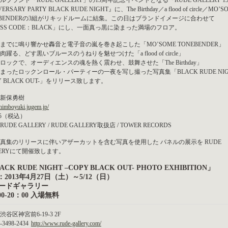
ルブランド「RUDE GALLERY」の13周年記念イベントとなる『RUDE GALLERY 13
ERSARY PARTY BLACK RUDE NIGHT』に、The Birthday／a flood of circle／MO’S
EBENDERの3組がリキッドルームに結集。この日はブランドイメージに合わせて
ESS CODE：BLACK」にし、一面真っ黒に染まった満場のフロア。
までに鳴り響かせ轟音と電子音の嵐を巻き起こした「MO’SOME TONEBENDER」
肉躍る、どす黒いブルースのうねりを魅せつけた「a flood of circle」
ロックで、オーディエンスの魂を熱く震わせ、鼓舞させた「The Birthday」
まったロックンロール・パーティーの一夜を写し撮った写真集「BLACK RUDE NIG
PY BLACK OUT-」をリリース致します。
新保勇樹
shimboyuki.jugem.jp/
75（税込）
UDE GALLERY / RUDE GALLERY取扱店 / TOWER RECORDS
真集のリリースに伴いアザーカットを含む写真を使用した パネルの展示を RUDE
LERYにて開催致します。
ACK RUDE NIGHT –COPY BLACK OUT- PHOTO EXHIBITION」
2013年4月27日（土）～5/12（日）
.ルードギャラリー
00-20：00 入場無料
谷区神宮前6-19-3 2F
-3498-2434
http://www.rude-gallery.com/