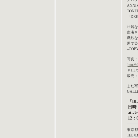
アパレ
ANNIV
TON
「DR
壮麗な
血沸き
熾烈な
黒で染
–CO
写真：
http://
￥1,5
販売：R
また写
GAL
「BL
日時：
at
12：
東京都渋
TEL:03