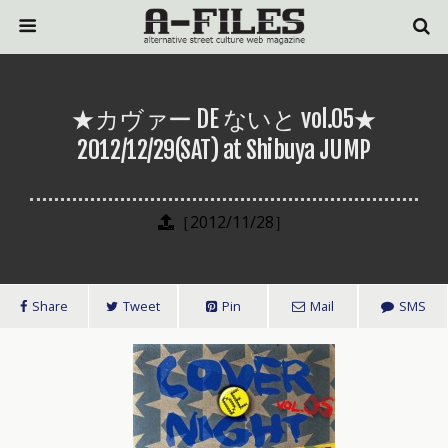
★カヴァー DE ないと vol.05★
2012/12/29(SAT) at Shibuya JUMP
［2012/11/28］
Share
Tweet
Pin
Mail
SMS