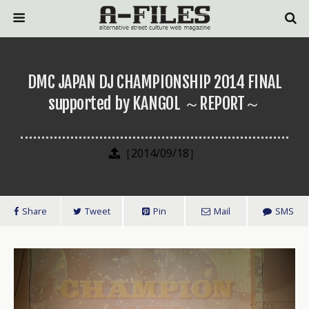
DMC JAPAN DJ CHAMPIONSHIP 2014 FINAL
supported by KANGOL ～REPORT～
［2014/09/18］
Share
Tweet
Pin
Mail
SMS