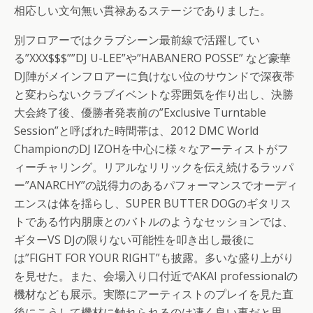
相応しい文句無い貫禄あるステージでありました。
別フロアーではクラブシーン最前線で活躍してい
る”XXX$$$””DJ U-LEE”や”HABANERO POSSE” など豪華
DJ陣がメインフロアーに負けない位のサウンドで深夜帯
と変わらないクラブイベントな雰囲気を作り出し、決勝
大会終了後、優勝者発表前の”Exclusive Turntable
Session”と呼ばれた時間帯は、2012 DMC World
ChampionのDJ IZOHを中心に様々なアーティストがフ
ィーチャリング。リアルなリリックを伝え続けるラッパ
ー”ANARCHY”の説得力のあるパフォーマンスでオーディ
エンスは体を揺らし、SUPER BUTTER DOGのギタリス
トである竹内朋康とのバトルのようなセッションでは、
ギターVS DJの限りない可能性を叩き出し最後に
は”FIGHT FOR YOUR RIGHT”も披露。多いな盛り上がり
を見せた。また、会場入り口付近でAKAI professionalの
機材なども展示。実際にアーティストのプレイを見た直
後にこうして機材に触れられるのは凄く良い事だと思