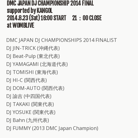
DMC JAPAN DJ CHAMPIONSHIP 2014 FINAL
supported by KANGOL
2014.8.23 (Sat) 16:00 START 21：00 CLOSE
at WOMBLIVE
DMC JAPAN DJ CHAMPIONSHIPS 2014 FINALIST
DJ JIN-TRICK (沖縄代表)
DJ Beat-Pulp (東北代表)
DJ YAMAGAMI (北海道代表)
DJ TOMISHI (東海代表)
DJ HI-C (関西代表)
DJ DOM-AUTO (関西代表)
DJ 諭吉 (中四国代表)
DJ TAKAKI (関東代表)
DJ YOSUKE (関東代表)
DJ Bahn (九州代表)
DJ FUMMY (2013 DMC Japan Champion)