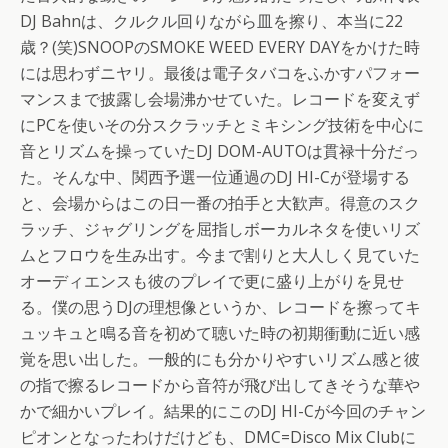
DJ Bahnは、クルクル回りながら皿を擦り、本当に22
歳？(笑)SNOOPのSMOKE WEED EVERY DAYをかけた時
には思わずニヤリ。最後は電子タバコをふかすパフォー
マンスまで披露し会場沸かせていた。レコードを変えず
にPCを使いその分スクラッチとミキシング技術を中心に
音とリズムを操っていたDJ DOM-AUTOは貫禄十分だっ
た。そんな中、関西予選一位通過のDJ HI-Cが登場する
と、会場からはこの日一番の拍手と大歓声。得意のスク
ラッチ、ジャグリングを屈指しボーカルネタを使いリズ
ムとフロウを生み出す。今まで割りと大人しく見ていた
オーディエンスも彼のプレイで更に盛り上がりを見せ
る。僕の思うDJの理想像というか、レコードを擦ってキ
ュッキュと鳴る音を初めて聴いた時の初期衝動に近い感
覚を思い出した。一般的にも分かりやすいリズム感と彼
の指で擦るレコードから音符が飛び出してきそうな華や
かで細かいプレイ。結果的にこのDJ HI-Cが今回のチャン
ピオンとなったわけだけども、DMC=Disco Mix Clubに