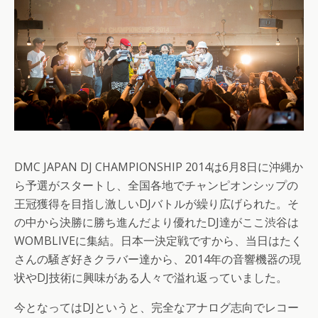
DMC JAPAN DJ CHAMPIONSHIP 2014は6月8日に沖縄か
ら予選がスタートし、全国各地でチャンピオンシップの
王冠獲得を目指し激しいDJバトルが繰り広げられた。そ
の中から決勝に勝ち進んだより優れたDJ達がここ渋谷は
WOMBLIVEに集結。日本一決定戦ですから、当日はたく
さんの騒ぎ好きクラバー達から、2014年の音響機器の現
状やDJ技術に興味がある人々で溢れ返っていました。
今となってはDJというと、完全なアナログ志向でレコー