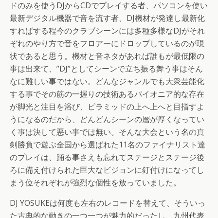
ドのみを使うDJからCDでプレイする者、パソコンを使い
最新デジタル機器で音を流す者、DJ機材が発達し最新化
すればする程今のクラブシーンには多種多様なDJがそれ
ぞれのやり方で音をフロアーにドロップしているのが現
状であると思う。機材と音ネタがあれば誰もが最低限の
事は出来て、”DJ”としてシーンで立ち振る舞う事はそん
なに難しい事ではない。どんなジャンルでも大衆芸能化
する事でその筋の一握りの技術あるパイオニア的な存在
が脚光と注目を浴び、ピラミッドの上へ上へと目指すよ
うになるのだから、どんどんシーンの層が厚くなってい
く事は決して悪い事では無い。そんな大会という名の真
剣勝負で遊ぶ全国から選ばれた11名のファイナリスト達
のプレイは、踊る事さえも忘れてステージとステージ後
ろに備え付けられた巨大なビジョンに釘付けになってし
まう位それぞれが強烈な個性を放っていました。
DJ YOSUKEは何度も左右のレコードを替えて、そういっ
た古典的な動きの一つ一つが魅力的だったし、九州代表