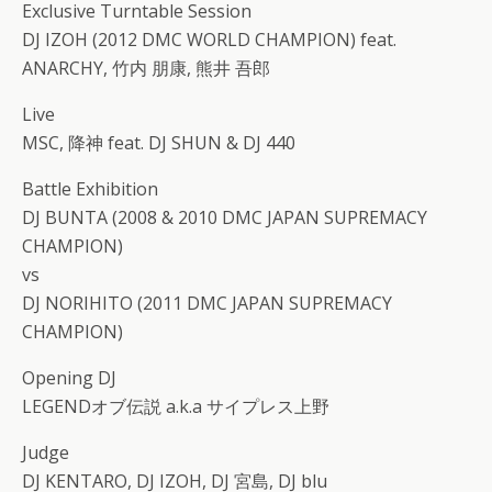
Exclusive Turntable Session
DJ IZOH (2012 DMC WORLD CHAMPION) feat.
ANARCHY, 竹内 朋康, 熊井 吾郎
Live
MSC, 降神 feat. DJ SHUN & DJ 440
Battle Exhibition
DJ BUNTA (2008 & 2010 DMC JAPAN SUPREMACY
CHAMPION)
vs
DJ NORIHITO (2011 DMC JAPAN SUPREMACY
CHAMPION)
Opening DJ
LEGENDオブ伝説 a.k.a サイプレス上野
Judge
DJ KENTARO, DJ IZOH, DJ 宮島, DJ blu