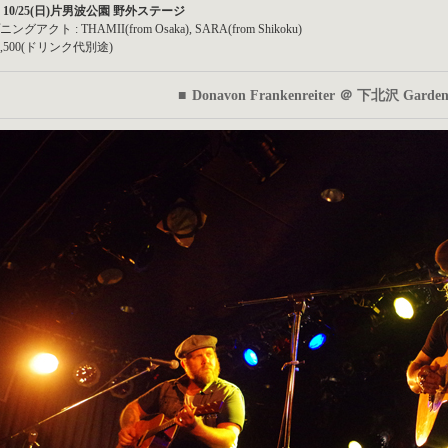
 10/25(日)片男波公園 野外ステージ
グアクト : THAMII(from Osaka), SARA(from Shikoku)
,500(ドリンク代別途)
■
Donavon Frankenreiter ＠ 下北沢 Garde