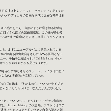
単独来日公演は相方にマット・グランディを従えての
良いメロディとその自由な構成に濃密な時間はあ
ィエンスに感謝を伝え、当然のように響き渡る歓声を
はみんなが口ずさむほどの楽曲浸透度。この曲が終わる
ームかつ彼の神髄とも言える楽曲の良さがより身
なる。まずはニューアルバムに収録されている
ハーモニカの演奏も興奮度合をさらに高める要因となっ
拍子に迎えられ『Call Me Papa』♪baby
ク的なせつなさや穏やかさも見せてくれた。
力を存分に感じさせるステージ。ライブは中盤に
ようなものが時間軸を支配していた。
 Bad』『Start Livin’』といったライブで
ったことじゃないんだろうけど、なんだかんだやっぱり
 Way It Is』といったここでもまたドノヴァン初期か
Don’t Matter』の大合唱、ラストにはステ
層盛り上がるフロアとドノヴァン自身も驚きと嬉