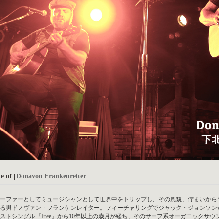
e of |
Donavon Frankenreiter
|
ーファーとしてミュージシャンとして世界中をトリップし、その風貌、佇まいから
る男ドノヴァン・フランケンレイター。フィーチャリングでジャック・ジョンソン
ストシングル『Free』から10年以上の歳月が経ち、そのサーフ系オーガニックサ