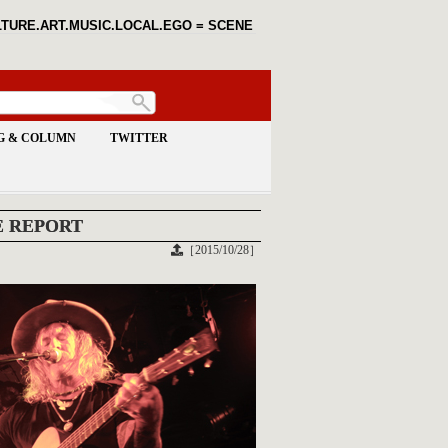
TURE.ART.MUSIC.LOCAL.EGO = SCENE
G & COLUMN
TWITTER
VE REPORT
［2015/10/28］