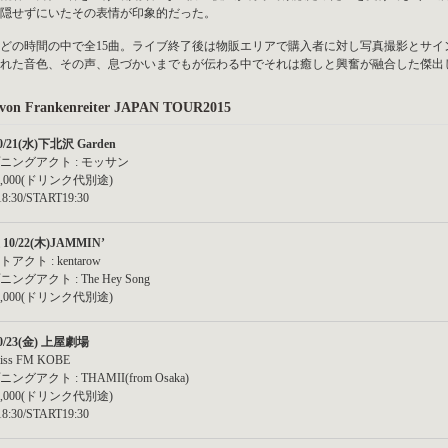
隠せずにいたその表情が印象的だった。
ほどの時間の中で全15曲。ライブ終了後は物販エリアで購入者に対し写真撮影とサ
れた音色、その声、息づかいまでもが伝わる中でそれは癒しと興奮が融合した傑出
von Frankenreiter JAPAN TOUR2015
0/21(水)下北沢 Garden
ニングアクト : モッサン
,000(ドリンク代別途)
8:30/START19:30
10/22(木)JAMMIN’
アクト : kentarow
ングアクト : The Hey Song
,000(ドリンク代別途)
0/23(金) 上屋劇場
ss FM KOBE
ングアクト : THAMII(from Osaka)
,000(ドリンク代別途)
8:30/START19:30