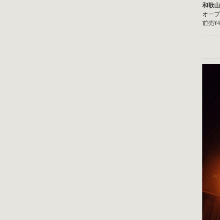
和歌山
オープニン
前売¥4