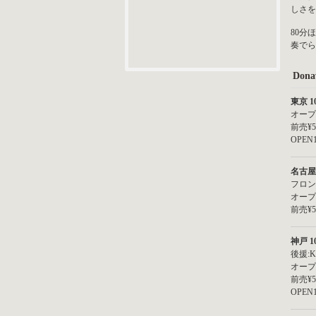
しさを
80分
奏でら
Dona
東京 1
オープ
前売¥5
OPEN1
名古屋 
フロント
オープニ
前売¥5
神戸 1
後援:Ki
オープニ
前売¥5
OPEN1