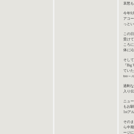
哀愁も
今年9
アコー
っとい
この日
受けて
ころに
体に沁
そして
『Bi
ていた
too
過剰な
入り伝
ニュー
もお馴
1st
そのまま
ら中期
ージに