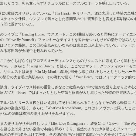
加わりつつ、相も変わらずナチュラルにピースフルなオーラを醸し出している。
月に6枚目のオリジナルアルバム『The Heart』をリリース。遂に実現した待望の
スティック仕様。シンプルで飄々とした雰囲気の中に普遍性とも言える耳馴染みの
う間に過ぎていった。
のライブは『Heading Home』でスタート。この1曲目が終わると同時にオーデ
の『Move By Yourself』ファンキーなテイストを匂わせつつもサビの部分で
はフロアの熱気、この日の空気みたいなものは完全に出来上がっていて、アットホ
みる雰囲気が会場中を包み込んでいた。
ここからしばらくはフロアのオーディエンスからのリクエストに応えていく流れと
g Wave』、さらに『Swing on Down』と続く。ここではマット・グランディの
。リクエストは続き『On My Mind』繊細な部分も感じ取れるしっとりとしたハーモニー。手
～♪の部分の大合唱は鳥肌もの。その流れで続く『Your Heart』ではフォークロッ
演出、ライブハウス特有の重苦しさなどは微塵もない中で確かな盛り上がりと求心
家の宝刀『Free』ではまったりとした空気と歓喜が入り混じった独特の浮遊感の
アルバムリリース直後とはいえ決してそれに縛られることもなくその後も軽快に『That’s Too
染みの楽曲が続く。さらに『What’cha Know About』これはドノヴァンに限
アルバムの楽曲は格別の盛り上がりをみせますね。
の盛り上がりを維持しつつ『Life, Love & Laughter』、終盤には『Glow』『The
を語る上で外せない楽曲で本編を締めくくり、当然のように沸き起こるアンコールでは『It 
観客の男性1名を上げて演奏、その彼の歌声が明瞭で素敵だったのを受けてより一