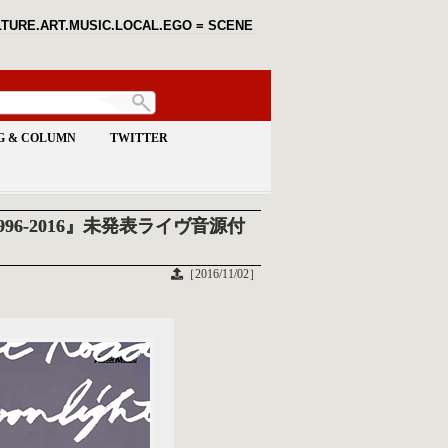
TURE.ART.MUSIC.LOCAL.EGO = SCENE
G & COLUMN
TWITTER
 1996-2016』未発表ライヴ音源付
［2016/11/02］