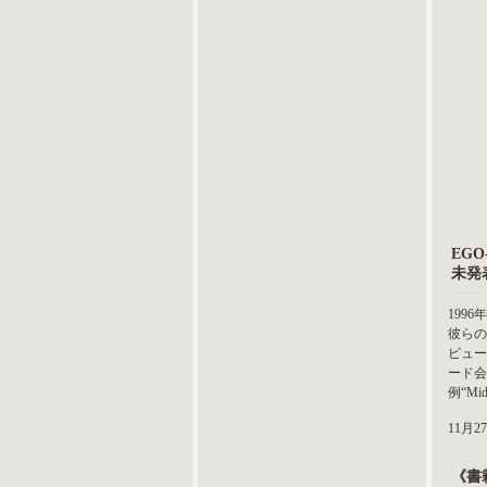
EG
未発
199
彼らの
ビュー
ード会
例“M
11月
《書