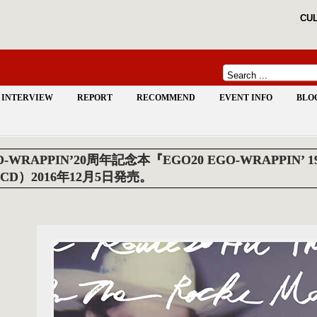
CUL
INTERVIEW
REPORT
RECOMMEND
EVENT INFO
BLO
O-WRAPPIN’20周年記念本『EGO20 EGO-WRAPPIN’
CD）2016年12月5日発売。