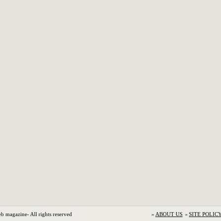
b magazine- All rights reserved
»
ABOUT US
»
SITE POLIC