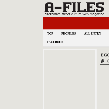
TOP
PROFILES
ALL ENTRY
FACEBOOK
EG
き（