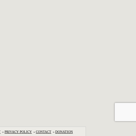
Y
»
PRIVACY POLICY
»
CONTACT
»
DONATION