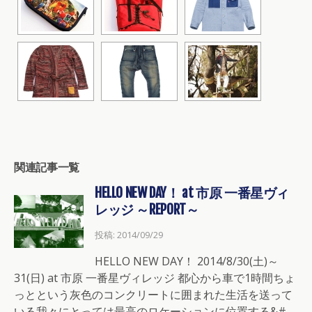
関連記事一覧
HELLO NEW DAY！ at 市原 一番星ヴィ
レッジ ～REPORT～
投稿: 2014/09/29
HELLO NEW DAY！ 2014/8/30(土)～
31(日) at 市原 一番星ヴィレッジ 都心から車で1時間ちょ
っとという灰色のコンクリートに囲まれた生活を送って
いる我々にとっては最高のロケーションに位置する&# …