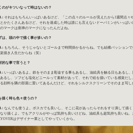
くのがキツいなって時はないの？
 :
それはもちろんいっぱいあるけど、「この点々のルールが見えたから1週間点々
とかたくさんあるけど、それを達成した時は誰にも言えないドーパミンがいっぱい出
のマークは座禅のマークになったんだよね。
ずは、頭の中で描く事が多いの？
 :
もちろん、そうじゃないとゴールまで時間掛かるからね。でも結構パッションで
楽描き人生だからね（笑）
材的な事で言うと？
 :
いっぱいあるよ。鉄をそのまま彫金する事もあるし、油絵具を触る日もあるし、
あるし、ソフビも塩化ビニールって素材があって、それで絵を描いている感覚だし
る顔料を隣の部屋に置いてあるんだけど、それをシルクスクリーンでそのまま写し
を描く時も色々使うの？
 :
なんでも使うよ。ポスカでも良いし、そこに花があったらそれをすり潰して描く
なり描くよ。でもアクリルがやっぱ気持ち良いけどね、油絵具も超気持ち良いね。
LYOVERはデザイナー業としてやっていくから。