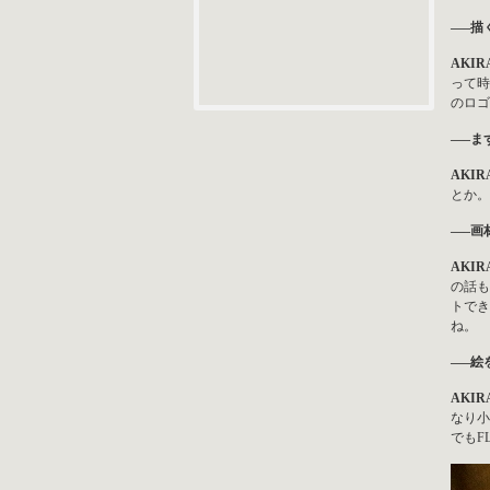
—–描
AKIRA
って時
のロゴ
—–ま
AKIRA
とか。
—–画
AKIRA
の話も
トでき
ね。
—–絵
AKIRA
なり小
でもF