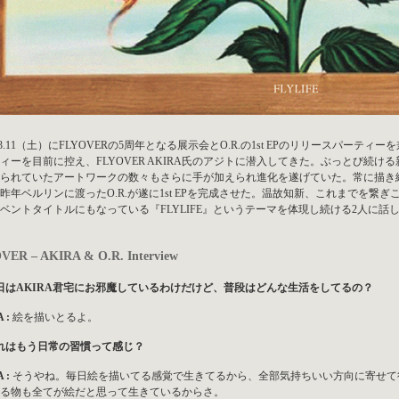
7.03.11（土）にFLYOVERの5周年となる展示会とO.R.の1st EPのリリースパーテ
ィーを目前に控え、FLYOVER AKIRA氏のアジトに潜入してきた。ぶっとび続
られていたアートワークの数々もさらに手が加えられ進化を遂げていた。常に描き
昨年ベルリンに渡ったO.R.が遂に1st EPを完成させた。温故知新、これまでを
ベントタイトルにもなっている『FLYLIFE』というテーマを体現し続ける2人に話
VER – AKIRA & O.R. Interview
日はAKIRA君宅にお邪魔しているわけだけど、普段はどんな生活をしてるの？
 :
絵を描いとるよ。
れはもう日常の習慣って感じ？
 :
そうやね。毎日絵を描いてる感覚で生きてるから、全部気持ちいい方向に寄せて
る物も全てが絵だと思って生きているからさ。