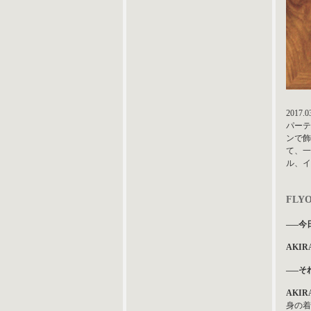
201
パーテ
ンで飾
て、一
ル、イ
FLYO
—–今
AKIRA
—–そ
AKIRA
身の着