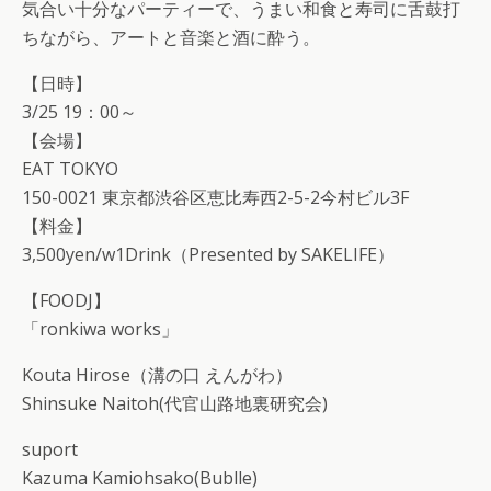
気合い十分なパーティーで、うまい和食と寿司に舌鼓打
ちながら、アートと音楽と酒に酔う。
【日時】
3/25 19：00～
【会場】
EAT TOKYO
150-0021 東京都渋谷区恵比寿西2-5-2今村ビル3F
【料金】
3,500yen/w1Drink（Presented by SAKELIFE）
【FOODJ】
「ronkiwa works」
Kouta Hirose（溝の口 えんがわ）
Shinsuke Naitoh(代官山路地裏研究会)
suport
Kazuma Kamiohsako(Bublle)