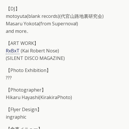
【DJ】
motoyuta(blank records)(代官山路地裏研究会)
Masaru Yokota(from Supernova!)
and more..
【ART WORK】
RxBxT
(Kai Robert Nose)
(SILENT DISCO MAGAZINE)
【Photo Exhibition】
???
【Photographer】
Hikaru Hayashi(KirakiraPhoto)
【Flyer Design】
ingraphic