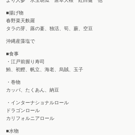
より人参 水玉胡瓜 唐草大根 紅白健 他
■揚げ物
春野菜天麩羅
タラの芽、蕗の薹、独活、筍、蕨、空豆
沖縄産藻塩で
■食事
・江戸前握り寿司
鮪、初鰹、帆立、海老、烏賊、玉子
・巻物
カッパ、たくあん、納豆
・インターナショナルロール
ドラゴンロール
カリフォルニアロール
■水物