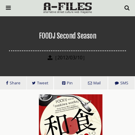
FOODJ Second Season
［2012/03/10］
Share
Tweet
Pin
Mail
SMS