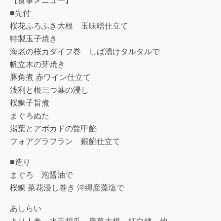
【食事メニュー】
■先付
桜花ふろふき大根 玉味噌仕立て
特製玉子焼き
海老の桜カダイフ巻 しば漬けタルタルで
帆立木の芽焼き
豚角煮 赤ワイン仕立て
浅利と根三つ葉の浸し
桜鯛子旨煮
まぐろぬた
湯葉とアボカドの鼈甲餡
フォアグラフラン 銀餡仕立て
■造り
まぐろ 泡醤油で
桜鯛 菜花浸し巻き 沖縄産藻塩で
あしらい