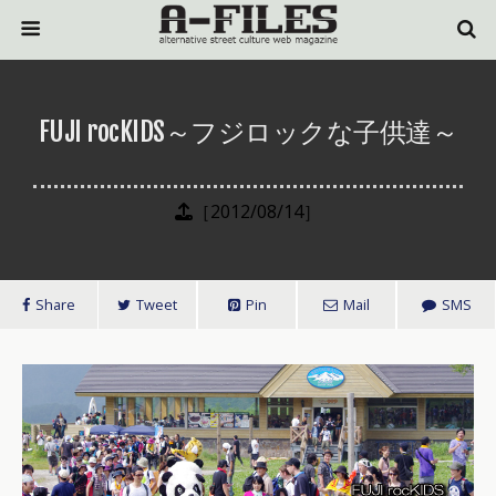
FUJI rocKIDS～フジロックな子供達～
［2012/08/14］
Share
Tweet
Pin
Mail
SMS