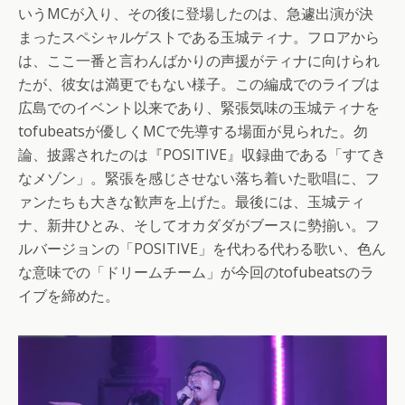
いうMCが入り、その後に登場したのは、急遽出演が決
まったスペシャルゲストである玉城ティナ。フロアから
は、ここ一番と言わんばかりの声援がティナに向けられ
たが、彼女は満更でもない様子。この編成でのライブは
広島でのイベント以来であり、緊張気味の玉城ティナを
tofubeatsが優しくMCで先導する場面が見られた。勿
論、披露されたのは『POSITIVE』収録曲である「すてき
なメゾン」。緊張を感じさせない落ち着いた歌唱に、フ
ァンたちも大きな歓声を上げた。最後には、玉城ティ
ナ、新井ひとみ、そしてオカダダがブースに勢揃い。フ
ルバージョンの「POSITIVE」を代わる代わる歌い、色ん
な意味での「ドリームチーム」が今回のtofubeatsのラ
イブを締めた。