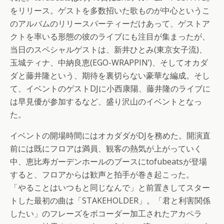
をリリース。ゲストを多数招いた歌ものが中心というこ
のアルバムのリリースパーティーだけあって、ゲストア
クトを率いる形態の彼のライブにも注目が集まったが、
当日のスペシャルゲストは、新井ひとみ(東京女子流)、
玉城ティナ、中納良恵(EGO-WRAPPIN’)、そしてオカダ
ダと藤井隆という、期待を裏切らない豪華な編成。そし
て、イベントのゲストDJに小西康陽、藤井隆のライブに
は早見優が参加するなど、盛り沢山のイベントとなっ
た。
イベントの開場時間にはオカダダがDJを務めた。開演直
前には既にフロアは満員、観客の熱気が上がっていく
中、恵比寿ガーデンホールのブースにtofubeatsが登場
すると、フロアからは歓声と拍手が巻き起こった。
「やることはいつもと同じなんで」と前置きしてスター
トした最初の曲は「STAKEHOLDER」。「君と利害関係
したい」のフレーズをボコーダー加工されたアカペラ