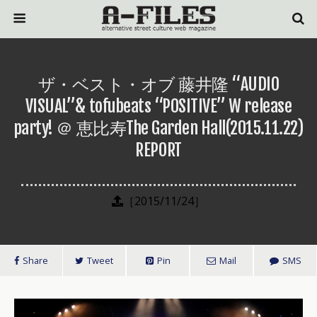
ザ・ベスト・オブ 藤井隆 “AUDIO
VISUAL”& tofubeats “POSITIVE” W release
party! ＠ 恵比寿The Garden Hall(2015.11.22)
REPORT
［2015/11/24］
Share
Tweet
Pin
Mail
SMS