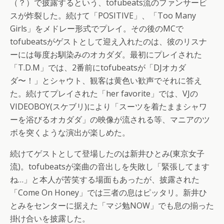
（？）で披露するという、tofubeats流のファンサービ
スが炸裂した。続けて「POSITIVE」、「Too Many
Girls」をメドレー形式でプレイ。その後のMCで
tofubeatsがゲストとして迎え入れたのは、彼のリスナ
ーには毎度お馴染みのオカダダ。最初にプレイされた
「T.D.M」では、2番前にtofubeatsが「DJオカダ
ダ〜！」とシャウト、観客は黄色い歓声でそれに答え
た。続けてプレイされた「her favorite」では、VJの
VIDEOBOY(スケブリ)により「スーツを着たままシャワ
ーを浴びるオカダダ」の映像が流される等、マニアのツ
ボを突くような演出が楽しめた。
続けてゲストとして登場したのは新井ひとみ(東京女子
流)。tofubeatsが楽曲の音出しを失敗し「緊張してます
ね…」と本人が苦笑する場面もあったが、披露された
「Come On Honey」では三者の息はピッタリ。新井ひ
とみをセンターに据えた「マジ勉NOW」でも息の揃った
掛け合いを披露した。