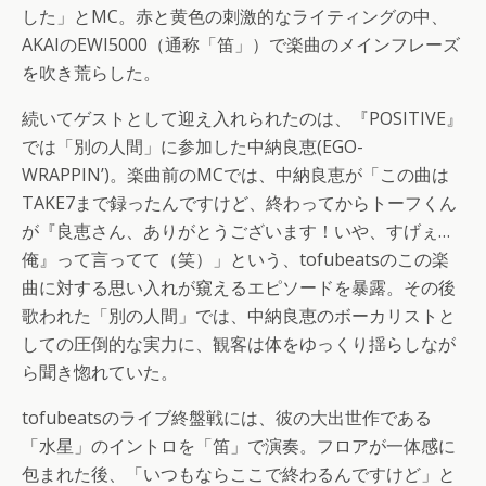
した」とMC。赤と黄色の刺激的なライティングの中、
AKAIのEWI5000（通称「笛」）で楽曲のメインフレーズ
を吹き荒らした。
続いてゲストとして迎え入れられたのは、『POSITIVE』
では「別の人間」に参加した中納良恵(EGO-
WRAPPIN’)。楽曲前のMCでは、中納良恵が「この曲は
TAKE7まで録ったんですけど、終わってからトーフくん
が『良恵さん、ありがとうございます！いや、すげぇ…
俺』って言ってて（笑）」という、tofubeatsのこの楽
曲に対する思い入れが窺えるエピソードを暴露。その後
歌われた「別の人間」では、中納良恵のボーカリストと
しての圧倒的な実力に、観客は体をゆっくり揺らしなが
ら聞き惚れていた。
tofubeatsのライブ終盤戦には、彼の大出世作である
「水星」のイントロを「笛」で演奏。フロアが一体感に
包まれた後、「いつもならここで終わるんですけど」と