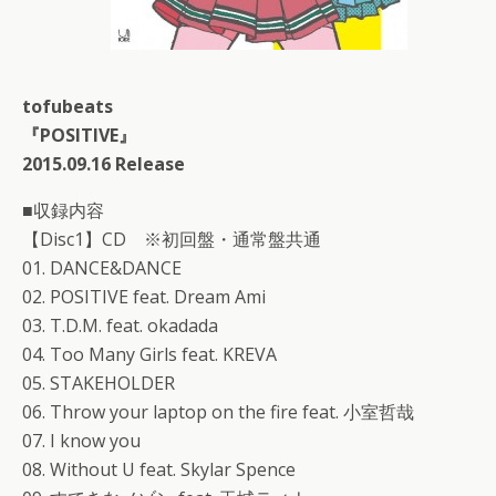
tofubeats
『POSITIVE』
2015.09.16 Release
■収録内容
【Disc1】CD ※初回盤・通常盤共通
01. DANCE&DANCE
02. POSITIVE feat. Dream Ami
03. T.D.M. feat. okadada
04. Too Many Girls feat. KREVA
05. STAKEHOLDER
06. Throw your laptop on the fire feat. 小室哲哉
07. I know you
08. Without U feat. Skylar Spence