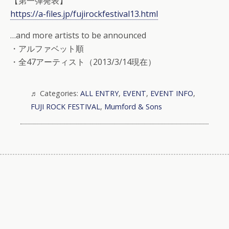
【第一弾発表】
https://a-files.jp/fujirockfestival13.html
…and more artists to be announced
・アルファベット順
・全47アーティスト（2013/3/14現在）
Categories:
ALL ENTRY
,
EVENT
,
EVENT INFO
,
FUJI ROCK FESTIVAL
,
Mumford & Sons