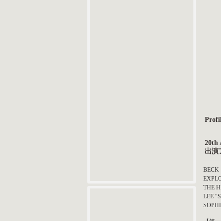
Profil
20th
出演
BECK
EXPLO
THE 
LEE “
SOPHI