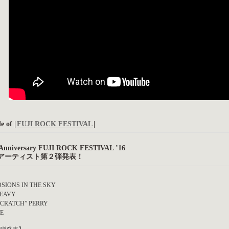
e of |
FUJI ROCK FESTIVAL
|
 Anniversary FUJI ROCK FESTIVAL ’16
アーティスト第２弾発表！
SIONS IN THE SKY
HEAVY
SCRATCH” PERRY
E