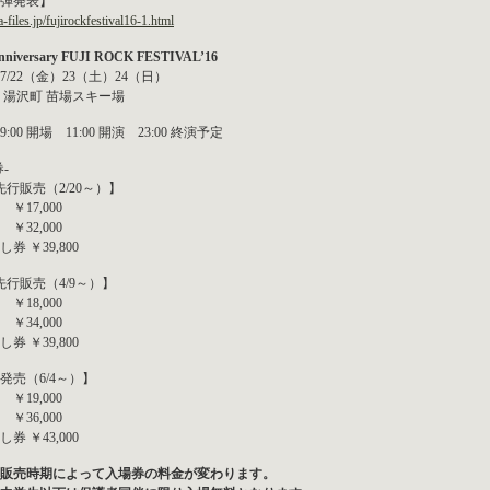
弾発表】
/a-files.jp/fujirockfestival16-1.html
Anniversary FUJI ROCK FESTIVAL’16
年7/22（金）23（土）24（日）
 湯沢町 苗場スキー場
:00 開場 11:00 開演 23:00 終演予定
-
先行販売（2/20～）】
￥17,000
￥32,000
券 ￥39,800
先行販売（4/9～）】
￥18,000
￥34,000
券 ￥39,800
発売（6/4～）】
￥19,000
￥36,000
券 ￥43,000
販売時期によって入場券の料金が変わります。