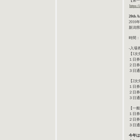
【第一
https:/
20th 
2016
新潟県
時間：9
-入場券
【1次
１日券 
２日券 
３日通し
【2次
１日券 
２日券 
３日通し
【一般
１日券 
２日券 
３日通し
今年は