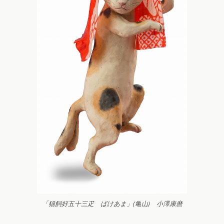
「猫飼好五十三疋 ばけあま」(亀山) 小澤康麿