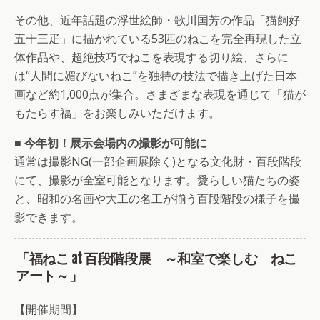
その他、近年話題の浮世絵師・歌川国芳の作品「猫飼好
五十三疋」に描かれている53匹のねこを完全再現した立
体作品や、超絶技巧でねこを表現する切り絵、さらに
は“人間に媚びないねこ”を独特の技法で描き上げた日本
画など約1,000点が集合。さまざまな表現を通じて「猫が
もたらす福」をお楽しみいただけます。
■ 今年初！展示会場内の撮影が可能に
通常は撮影NG(一部企画展除く)となる文化財・百段階段
にて、撮影が全室可能となります。愛らしい猫たちの姿
と、昭和の名画や大工の名工が揃う百段階段の様子を撮
影できます。
「福ねこ at 百段階段展 ～和室で楽しむ ねこ
アート～」
【開催期間】