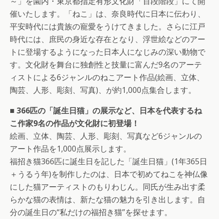
～」を園内・東京都指定有形文化財「百段階段」にて開
催いたします。「ねこ」は、奈良時代に日本に伝わり、
平安時代には貴族の寵愛をうけてきました。さらに江戸
時代には、庶民の身近な存在となり、浮世絵などのアー
トに登場するようになった日本人になじみの深い動物で
す。文化財を舞台に独創性と技量に富んだ9名のアーテ
ィストによる6ジャンルのねこアート作品(絵画、立体、
陶芸、人形、彫刻、写真)、が約1,000点集合します。
■ 366匹の「誕生日猫」の展示など、日本を代表するね
こ作家9名の作品が文化財に初登場！
絵画、立体、陶芸、人形、彫刻、写真など6ジャンルの
アート作品を1,000点展示します。
福招き猫366匹に誕生日を記した「誕生日猫」(1年365日
＋うるう年)を制作したのは、日本で初めてねこを神仏像
にした猫アーティストのもりわじん。同氏が生み出す柔
らかな猫の表情は、新たな猫の魅力を引き出します。自
分の誕生日の“私だけの福招き猫”を探せます。