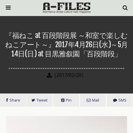
『福ねこ at 百段階段展 ～和室で楽しむ
ねこアート～』2017年4月26日(水)～5月
14日(日) at 目黒雅叙園「百段階段」
［2017/02/20］
Share
Tweet
Pin
Mail
SMS