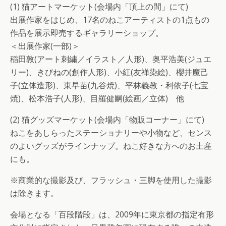
(1) 猫アートマーケット(会場内「頂上の間」にて)
出展作家をはじめ、17名のねこアーティストの1点もの
作品を展示即売するギャラリーショップ。
＜出展作家(一部)＞
稲田敦(アート刺繍／イラスト／人形)、奥平浩美(ジュエ
リー)、きびねの(創作人形)、小紅(友禅染絵)、櫻井魔己
子(立体造形)、東早苗(九谷焼)、平林義教・利依子(七宝
焼)、松本浩子(人形)、目羅健嗣(絵画／立体) 他
(2) 猫グッズマーケット(会場内「物販コーナー」にて)
ねこをあしらったステーショナリーや小物など、センス
のよいグッズがラインナップ。ねこ好きな方へのお土産
にも。
※商業的な撮影及び、フラッシュ・三脚を使用した撮影
は除きます。
会場となる「百段階段」は、2009年に東京都の指定有形