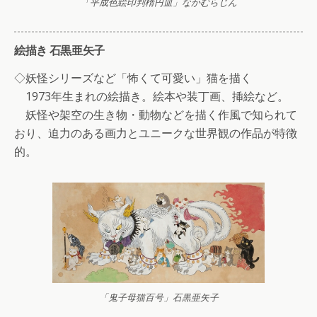
「平成色絵印判楕円皿」なかむらじん
絵描き 石黒亜矢子
◇妖怪シリーズなど「怖くて可愛い」猫を描く
1973年生まれの絵描き。絵本や装丁画、挿絵など。
妖怪や架空の生き物・動物などを描く作風で知られて
おり、迫力のある画力とユニークな世界観の作品が特徴
的。
「鬼子母猫百号」石黒亜矢子