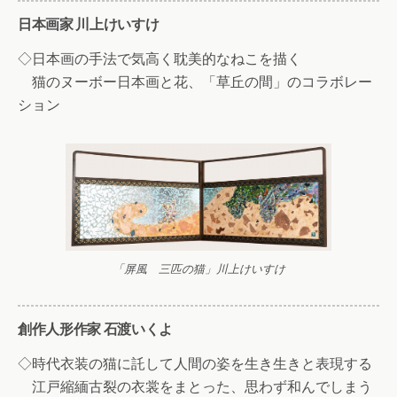
日本画家 川上けいすけ
◇日本画の手法で気高く耽美的なねこを描く
猫のヌーボー日本画と花、「草丘の間」のコラボレー
ション
「屏風 三匹の猫」川上けいすけ
創作人形作家 石渡いくよ
◇時代衣装の猫に託して人間の姿を生き生きと表現する
江戸縮緬古裂の衣裳をまとった、思わず和んでしまう