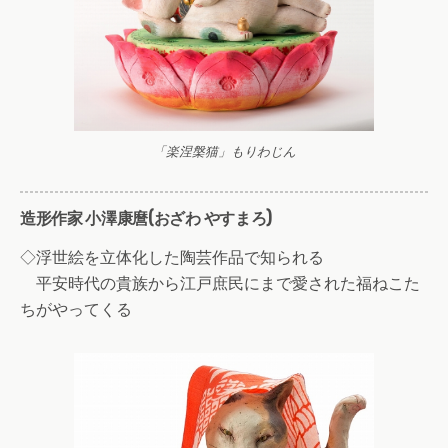
「楽涅槃猫」もりわじん
造形作家 小澤康麿(おざわ やすまろ)
◇浮世絵を立体化した陶芸作品で知られる
平安時代の貴族から江戸庶民にまで愛された福ねこた
ちがやってくる