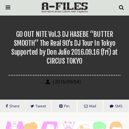
GO OUT NITE Vol.3 DJ HASEBE “BUTTER
SMOOTH” The Real 90’s DJ Tour In Tokyo
Supported by Don Julio 2016.09.16 (fri) at
CIRCUS TOKYO
［2016/09/04］
Share
Tweet
Pin
Mail
SMS