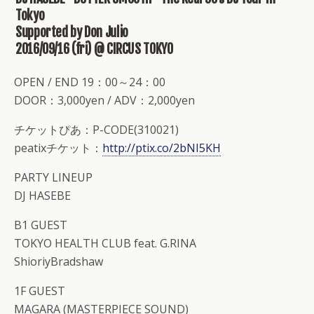
Tokyo
Supported by Don Julio
2016/09/16 (fri) @ CIRCUS TOKYO
OPEN / END 19：00～24：00
DOOR：3,000yen / ADV：2,000yen
チケットぴあ：P-CODE(310021)
peatixチケット：
http://ptix.co/2bNI5KH
PARTY LINEUP
DJ HASEBE
B1 GUEST
TOKYO HEALTH CLUB feat. G.RINA
ShioriyBradshaw
1F GUEST
MAGARA (MASTERPIECE SOUND)