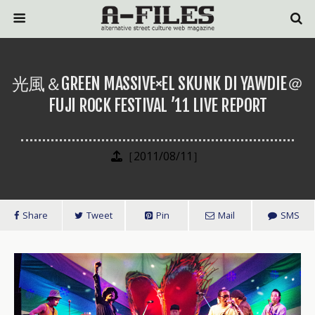
光風＆GREEN MASSIVE×EL SKUNK DI YAWDIE＠
FUJI ROCK FESTIVAL ’11 LIVE REPORT
［2011/08/11］
Share
Tweet
Pin
Mail
SMS