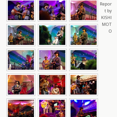
Repor
t by
KISHI
MOT
O