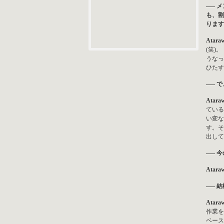
—– 
も、割
ります
Atara
(笑)
うなっ
ひたす
—– 
Atara
ている
い変な
す。そ
出して
—– 
Atara
—– 
Atara
作業を
ベース