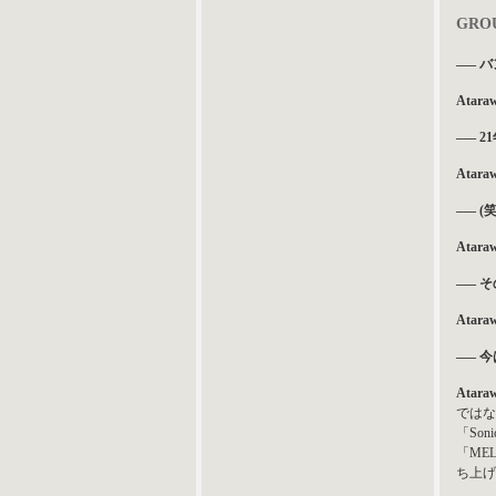
GRO
—– 
Atara
—– 
Atara
—– 
Atara
—– 
Atara
—– 
Atara
ではな
「So
「ME
ち上げ