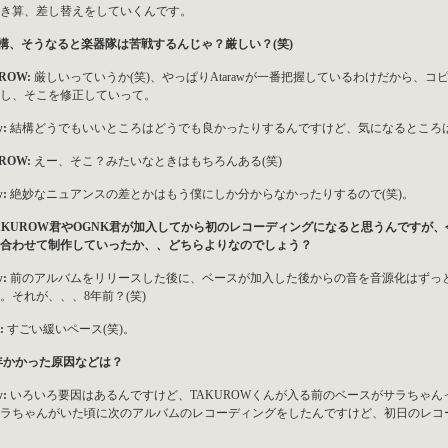
き算、差し替えをしていくんです。
結構、そうなると楽器隊は苦戦するんじゃ？厳しい？(笑)
ROW:
厳しいっていうか(笑)、やっぱりAtarawが一番把握しているわけだから、
し、そこを修正していって。
w:
結構どうでもいいところはどうでも良かったりするんですけど、気になるところ
ROW:
えー、そこ？みたいなときはもちろんある(笑)
w:
絶妙なニュアンスの差とかはもう僕にしか分からなかったりするので(笑)。
TAKUROW君やOGNK君が加入してから初のレコーディングになると思うんです
合わせて制作していったか、、どちらよりなのでしょう？
w:
前のアルバムをリリースした後に、ベースが加入した後からの音を音源化はずっ
。それが、、、8年前？(笑)
:
すごい緩いペース(笑)。
8年かかった原因などは？
w:
いろいろ要因はあるんですけど、TAKUROWくんが入る前のベースがサラちゃ
ラちゃんがいた頃に次のアルバムのレコーディングをしたんですけど、初日のレコ