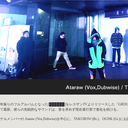
年振りのフルアルバムとなった[██████]をレスザンTVよりリリースした「GROU
て最新。彼らの先鋭的なサウンドは、形を求めず現在進行形で進化を続ける。
ルメンバーの Ataraw (Vox,Dubwise)を中心に、TAKUROW (Bs.)、OGNK (Gt