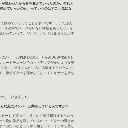
ーが変わったから音を変えていったのか、それと
ら辞めていったのか、っていうのはすごく気にな
って辞めていくってことが多いです、、、たぶん
ど、その中でベースがいない時期もあったり。そ
変わっていって。だけど、バンドは止まらないで
が、「SUPER DUMB」とかのDUBWISEをし
ショートチューンでカットアップが多いような早
るときに、松本さんがいろいろ教えてくれたんで
て、僕がギターを弾かなくなってミキサーを持ち
増やしていきました。
が、どんな風にメンバーと共有しているんですか？
コピーして貰って、そこから試行錯誤するという
ック物の作品を渡しているので、ギターの音とか
か？みたいなところから始まって、そこから足し