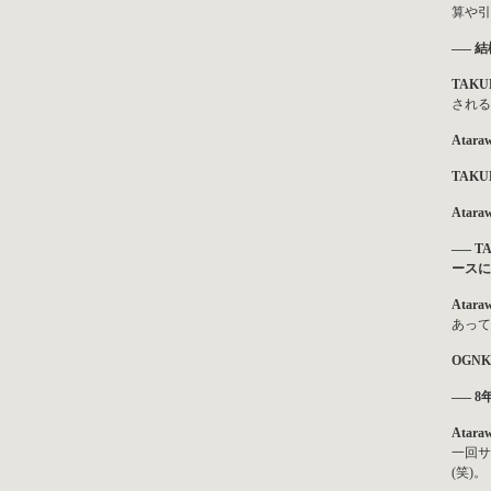
算や引
—– 
TAKU
される
Atara
TAKU
Atara
—– 
ースに
Atara
あって
OGNK
—– 
Atara
一回サ
(笑)。