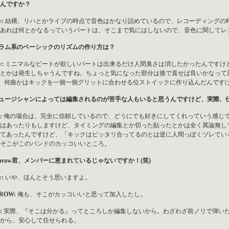
んですか？
w:
結構、リハとかライブの時点で音色はかなり詰めているので、レコーディングの
あれば何とかなるっていうパートは、そこまで気にはしないので、音色に関してレ
ドラム系のベーシックのリズムの作り方は？
w:
ミニマルなビートが欲しいパートは出来るだけ人間臭さは消したかったんですけ
とかは発生しちゃうんですね。ちょっと気になった部分は後で直せば良いかなって
)。何曲かはキックを一個一個グリットに合わせる位ストイックに作り込んだんですけ
ミュージシャンによっては編集されるのが苦手な人もいると思うんですけど、実際、
:
俺の場合は、完全に信頼しているので、どうにでも好きにしてくれっていう感じ
はあったりもしますけど、タイミングの編集とか切った貼ったとかは全く異論無しです
てあったんですけど、「キックはピッタリ合ってるのとは逆に人間っぽくヅレてい
そこがこのバンドのカッコいいところ。
Ataraw君、メンバーに恵まれているじゃないですか！(笑)
w:
いや、ほんとそう思いますよ。
ROW:
俺も、そこがカッコいいと思って加入したし。
:
実際、『そこは分かる』ってところしか編集しないから。わざわざ前ノリで弾い
から、安心して任せられる。