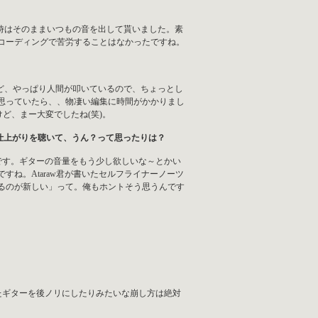
時はそのままいつもの音を出して貰いました。素
コーディングで苦労することはなかったですね。
ど、やっぱり人間が叩いているので、ちょっとし
思っていたら、、物凄い編集に時間がかかりまし
ど、まー大変でしたね(笑)。
仕上がりを聴いて、うん？って思ったりは？
です。ギターの音量をもう少し欲しいな～とかい
ね。Ataraw君が書いたセルフライナーノーツ
るのが新しい」って。俺もホントそう思うんです
たギターを後ノリにしたりみたいな崩し方は絶対