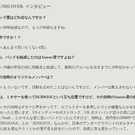
UNDCOVER. インタビュー
バンド歴はどれ位なんですか？
w:
98年結成なので、もう21年経ちますね。
21年ですか！？
w:
あんまり言いたくない(笑)。
(笑)。バンドを結成したのはAtaraw君ですよね？
w:
19歳の学生の頃に同級生と結成して、最初のアルバムを出すまでに10年位かかっ
その当時のオリジナルメンバーは？
w:
もういないです。活動を止めたことはないんですけど、メンバーは数えきれない
今は、ミキサーを使ってDUBWISEという立ち位置ですけど、その当時のAtaraw君
w:
その当時はギターと声をやってて、エフェクターを多用したりとか鍵盤なんかを
かったと思います。USインディーやポストロック、UK ポストパンク辺りの音には物凄く
nic Youth 」とかそんな音に近いバンドだったんですけど、当時は、高円寺の2000
LTBANANA」とか「ZENIGEVA」なんかの、日本のアンダーグラウンドのオル
た奴も僕もテクノとかの電子音も好きだったので、自然と音も変わっていって。