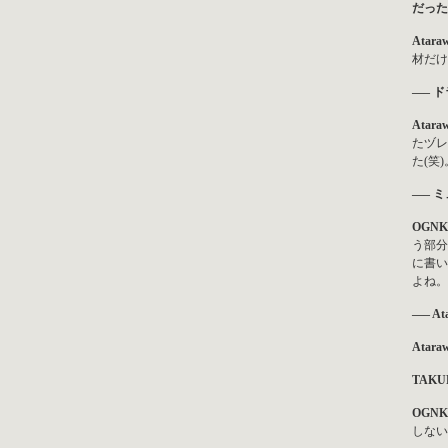
だった
Atara
材だけ
—– 
Atara
たヅレ
た(笑
—– 
OGNK
う部分
に書い
よね。
—– 
Atara
TAKU
OGNK
しない