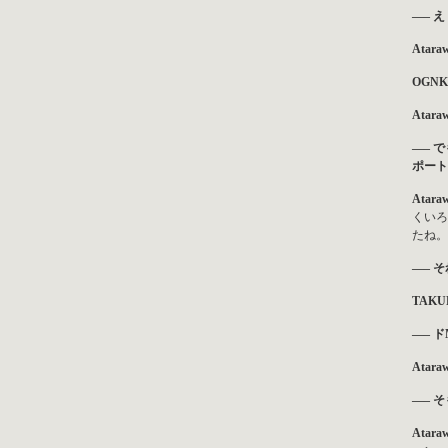
—– え
Atara
OGNK
Atara
—– 
ポート
Atara
くいろ
たね。
—– 
TAKU
—– 
Atara
—– 
Atara