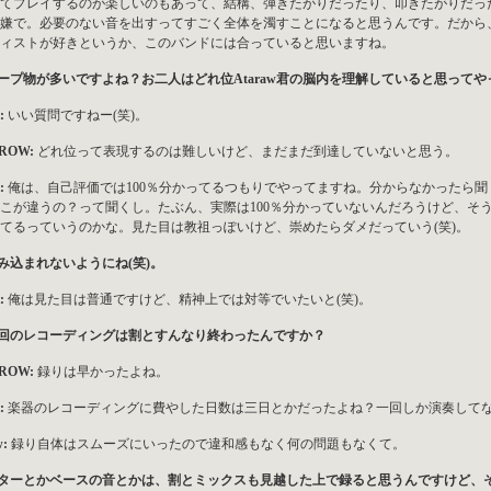
てプレイするのが楽しいのもあって、結構、弾きたがりだったり、叩きたがりだっ
嫌で。必要のない音を出すってすごく全体を濁すことになると思うんです。だから
ィストが好きというか、このバンドには合っていると思いますね。
ループ物が多いですよね？お二人はどれ位Ataraw君の脳内を理解していると思って
:
いい質問ですねー(笑)。
ROW:
どれ位って表現するのは難しいけど、まだまだ到達していないと思う。
:
俺は、自己評価では100％分かってるつもりでやってますね。分からなかったら聞
こが違うの？って聞くし。たぶん、実際は100％分かっていないんだろうけど、そ
てるっていうのかな。見た目は教祖っぽいけど、崇めたらダメだっていう(笑)。
飲み込まれないようにね(笑)。
:
俺は見た目は普通ですけど、精神上では対等でいたいと(笑)。
今回のレコーディングは割とすんなり終わったんですか？
ROW:
録りは早かったよね。
:
楽器のレコーディングに費やした日数は三日とかだったよね？一回しか演奏して
w:
録り自体はスムーズにいったので違和感もなく何の問題もなくて。
ギターとかベースの音とかは、割とミックスも見越した上で録ると思うんですけど、