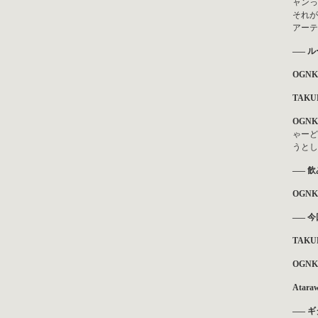
ャンっ
それが
アーテ
—– 
OGNK
TAKU
OGNK
ゃーど
うとし
—– 
OGNK
—– 
TAKU
OGNK
Atara
—– 