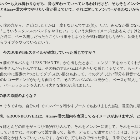
メンバーも入れ替わりながら、音も変わっていっているわけだけど、そもそもメンバ
とAtaraw君の中でやりたい音が見えていて、それに対してメンバーが合わないか
。
w:
僕の方から、クビにしたとかは一度もないんですよ(笑)。ただ、みんなが嫌にな
。『こういうスタンスのバンドをやりたい』っていう大枠のイメージはあるんですけ
た時に、ベース無しだったらこういう事をしようとか試行錯誤をしながら、音楽も
らライブをやっているという。
で、今のDUBWISEスタイルが確立していった感じですか？
w:
前のアルバムを「LESS THAN TV」から出したときに、エンジニアをやってくれたの
松本さんだったんですね。その時のアルバムは今みたいな感じじゃなくて。もっと
曲の中に要素の1つとしてダブっぽい部分もあって。そのダブっぽい部分を録音す
のレコーディングがかなり面白くて。そのアルバムのレコ発から、ベースが加入し
、パーカッションを入れたり大きな変化が現れました。
今の形の原型のような？
w:
そうですね。自分の中でメンバーを増やすブームでもありました(笑)。意図的に
結構、GROUNDCOVER.は、Ataraw君の脳内を表現してるイメージがあります
w:
ほとんどの曲をがっつり僕が作り込んで、それをメンバーに渡して、それを一旦
していますね。その作って渡す曲って、基本、デモとして渡すというよりは、トラ
の音とかは入っていないんです。なので、打ち込みで作った音を、生音でどう出す