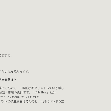
てますね。
くらい入れ替わってて。
の担当楽器は？
弾いてたので、一般的なギタリストっていう感じ
影響を受けてて。「This Heat」とか
0Vでライブを頻繁にやってたので、
タナバンドの洗礼を受けてたのと、一緒にバンドを立