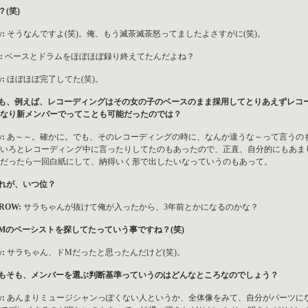
？(笑)
w:
そうなんですよ(笑)。俺、もう滅茶滅茶怒ってましたよさすがに(笑)。
:
ベースとドラムをほぼほぼ録り終えてたんだよね？
w:
ほぼほぼ完了してた(笑)。
でも、例えば、レコーディングはその女の子のベースのまま採用してとりあえずレコ
なり新メンバーでってことも可能だったのでは？
w:
あ～～。確かに。でも、そのレコーディングの時に、なんか違うな～って言うの
いろとレコーディング中に言ったりしてたのもあったので、正直、自分的にもあま
だったら一回白紙にして、納得いく形で出したいなっていうのもあって。
それが、いつ位？
ROW:
サラちゃんが抜けて俺が入ったから、3年前とかになるのかな？
ドMのベーシストを探してたっていう事ですね？(笑)
w:
サラちゃん、ドMだったと思ったんだけど(笑)。
そもそも、メンバーを選ぶ判断基準っていうのはどんなところなのでしょう？
w:
あんまりミュージシャンっぽくない人というか、全体像をみて、自分がパーツに