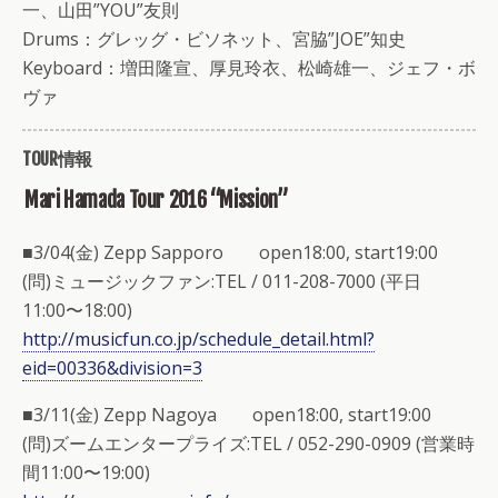
一、山田”YOU”友則
Drums：グレッグ・ビソネット、宮脇”JOE”知史
Keyboard：増田隆宣、厚見玲衣、松崎雄一、ジェフ・ボ
ヴァ
TOUR情報
Mari Hamada Tour 2016 “Mission”
■3/04(金) Zepp Sapporo open18:00, start19:00
(問)ミュージックファン:TEL / 011-208-7000 (平日
11:00〜18:00)
http://musicfun.co.jp/schedule_detail.html?
eid=00336&division=3
■3/11(金) Zepp Nagoya open18:00, start19:00
(問)ズームエンタープライズ:TEL / 052-290-0909 (営業時
間11:00〜19:00)