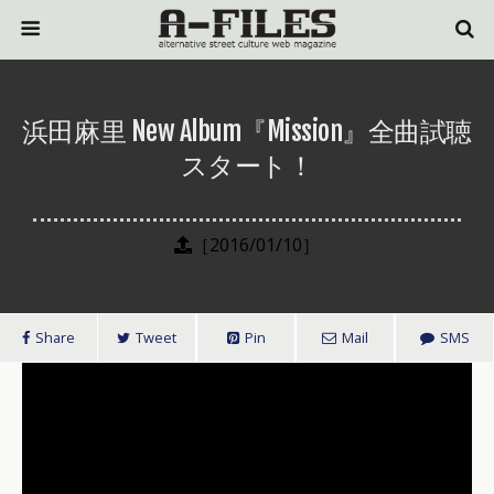
浜田麻里 New Album『Mission』全曲試聴
スタート！
［2016/01/10］
Share
Tweet
Pin
Mail
SMS