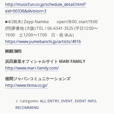
http://musicfun.co.jp/schedule_detail.html?
eid=00336&division=3
■4/28(木) Zepp Namba open18:00, start19:00
(問)夢番地 (大阪):TEL / 06-6341-3525 (平日12:00〜
19:00 土12:00〜17:00 日・祝 休み)
https://www.yumebanchi.jp/artists/4916
MORE INFO
浜田麻里オフィシャルサイト MARI FAMILY
http://www.mari-family.com/
徳間ジャパンコミュニケーションズ
http://www.tkma.co.jp/
Categories:
ALL ENTRY
,
EVENT
,
EVENT INFO
,
RECOMMEND