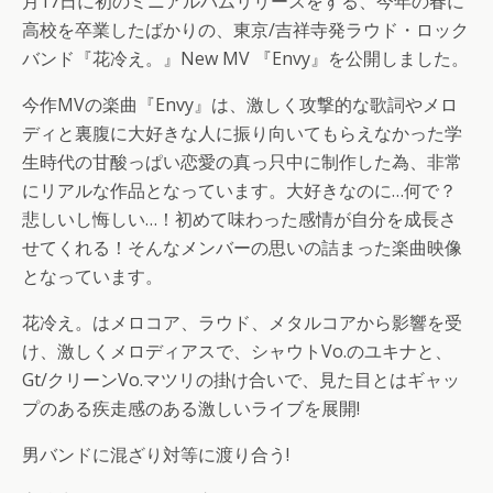
月17日に初のミニアルバムリリースをする、今年の春に
高校を卒業したばかりの、東京/吉祥寺発ラウド・ロック
バンド『花冷え。』New MV 『Envy』を公開しました。
今作MVの楽曲『Envy』は、激しく攻撃的な歌詞やメロ
ディと裏腹に大好きな人に振り向いてもらえなかった学
生時代の甘酸っぱい恋愛の真っ只中に制作した為、非常
にリアルな作品となっています。大好きなのに…何で？
悲しいし悔しい…！初めて味わった感情が自分を成長さ
せてくれる！そんなメンバーの思いの詰まった楽曲映像
となっています。
花冷え。はメロコア、ラウド、メタルコアから影響を受
け、激しくメロディアスで、シャウトVo.のユキナと、
Gt/クリーンVo.マツリの掛け合いで、見た目とはギャッ
プのある疾走感のある激しいライブを展開!
男バンドに混ざり対等に渡り合う!