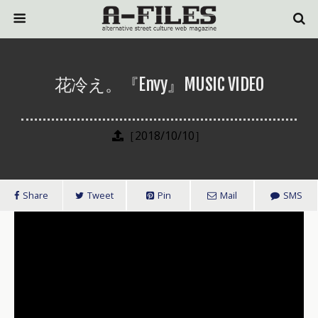
花冷え。『Envy』MUSIC VIDEO
［2018/10/10］
Share
Tweet
Pin
Mail
SMS