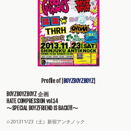
Profile of |
BOYZBOYZBOYZ
|
BOYZBOYZBOYZ 企画
HATE COMPRESSION vol.14
〜SPECIAL BOYZFRIEND IS BACK!!!〜
☆201311/23（土）新宿アンチノック