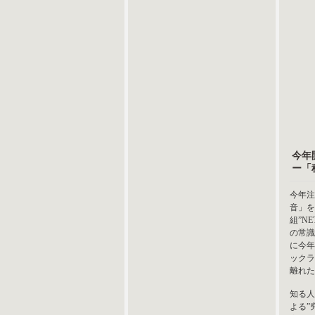
今年
ー「
今年注
音」を
組”N
の常識
に今年
ックラ
離れた
知る人
よる”