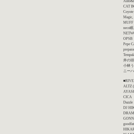
Auto&
CAT 
Coyote 
Magic,
MUFF
neco
NETW
OPSB
Pepe Ca
prepara
Tempal
井の頭
小林う
ニーハ
■RIVE
ALTZ (
AYAS
CICA
Dazzle
DJ H
DRAM
GONNO 
goodfat
HIKA