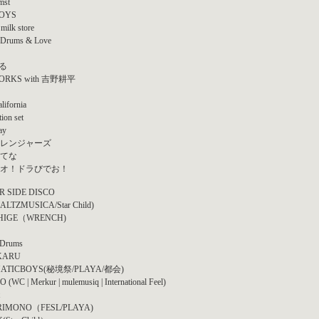
mst
BOYS
milk store
 Drums & Love
眠る
ORKS with 吉野耕平
lifornia
tion set
ay
レンジャーズ
てな
オ！ドラびでお！
R SIDE DISCO
ALTZMUSICA/Star Child)
HIGE（WRENCH)
 Drums
IKARU
ATICBOYS(秘境祭/PLAYA/都会)
(WC | Merkur | mulemusiq | International Feel)
RIMONO（FESL/PLAYA)