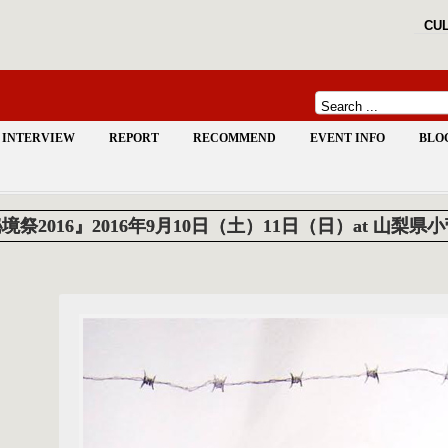
CUL
INTERVIEW
REPORT
RECOMMEND
EVENT INFO
BLO
境祭2016』2016年9月10日（土）11日（日）at 山梨