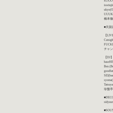
IGAXX
isseiuji
ukyo(O
UUUK
橋本徹
■天国
【LIV
Cutsigh
FUCK
チャン
【DJ
baseH
Ben (Be
goodfat
SEI(ba
syoma(
Tatsuy
珍盤亭
■DEC
sidyuu
■SOU