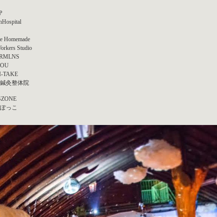
P
Hospital
ie Homemade
orkers Studio
RMLNS
ZOU
I-TAKE
鍼灸整体院
SZONE
ぽっこ