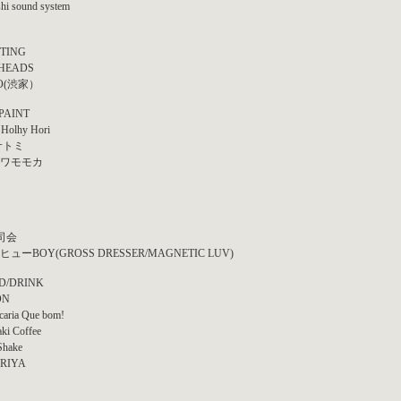
hi sound system
HTING
HEADS
O(渋家）
PAINT
 Holhy Hori
サトミ
ワモモカ
司会
ューBOY(GROSS DRESSER/MAGNETIC LUV)
D/DRINK
ON
caria Que bom!
ki Coffee
Shake
RIYA