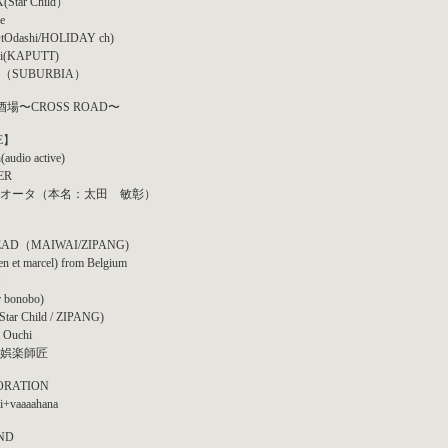
(Star Child）
ie
tOdashi/HOLIDAY ch)
i(KAPUTT)
（SUBURBIA）
酒場〜CROSS ROAD〜
E】
(audio active)
ER
オータ（本名：太田 敏彰）
】
EAD（MAIWAI/ZIPANG)
n et marcel) from Belgium
r bonobo)
Star Child / ZIPANG)
a Ouchi
娯楽師匠
ORATION
ri+vaaaahana
ND