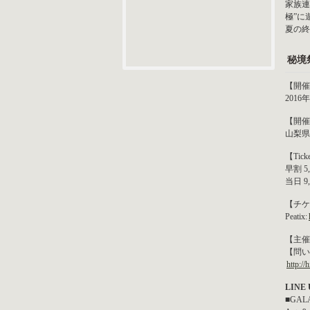
家族連
極”に
夏の終
秘境祭
【開催
201
【開催
山梨県
【Tick
早割 5
当日 
【チケ
Peatix:
【主催
【問い
http://
LINE U
■GAL