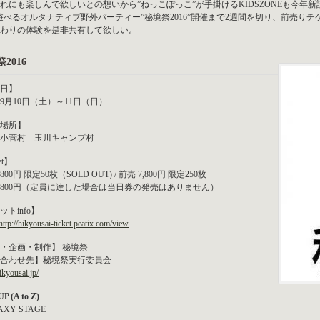
れにも楽しんで欲しいとの想いから”ねっこぽっこ”が手掛けるKIDSZONEも今年
遊べるオルタナティブ野外パーティー”秘境祭2016”開催まで2週間を切り、前売り
わりの体験を是非共有して欲しい。
2016
日】
6年9月10日（土）～11日（日）
場所】
小菅村 玉川キャンプ村
et】
,800円 限定50枚（SOLD OUT) / 前売 7,800円 限定250枚
9,800円（定員に達した場合は当日券の発売はありません）
ットinfo】
http://hikyousai-ticket.peatix.com/view
・企画・制作】 秘境祭
合わせ先】秘境祭実行委員会
hikyousai.jp/
P (A to Z)
AXY STAGE