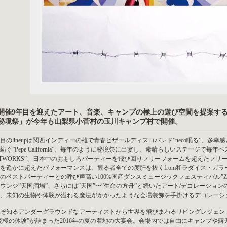
開催9年目を迎えたアート、音楽、キャンプの極上の遊び空間を提案する
秘境祭」が今年も山梨県小菅村の玉川キャンプ村で開催。
目のlineupは関西インディーの雄で青春ビザールディスコバンド”neco眠る”、
紡ぐ”Pepe California”、毎年のように秘境祭に出宴し、素晴らしいステージで
ETWORKS”、日本中のおもしろパーティーを飛び回りフリーフォームを超えたフリーフォ
を遥かに超えたパフォーマンスは、観る者全ての度肝を抜くfrom和ラダイス・ガラ
のベストパーティーとの呼び声高い100%国産ダンスミュージックフェスティバル”Z
ウンジ”天国酒場”、さらには”天国”〜”生命の方舟”と続いたアート/デコレーショ
、未知の生物や体験が溢れる魔法がかかったような会場装飾を手掛けるデコレーションチーム”s
ぞ知るアンダーグラウンドなアーティストから世界を飛びまわるリビングレジェン
究極の体験”が詰まった2016年の夏の着地の大宴会。会場内では自由にキャンプや