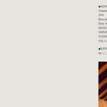
◾︎SHO
Amazon
AVA
Brown
Dirty W
NEOG
SHIN
YOSH
のむら
◾︎KID
ねっこ