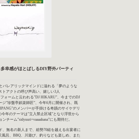
多幸感がほとばしるDIY野外パーティ
多幸感とバレアリックマインドに溢れる「夢のような
毎年ベストアクトの呼び声高い、嬉しい3人
ームと云われる”DJ HIKARU”、今までのDJ
ージ”珍盤亭娯楽師匠”、今年6月に開催され、既
IPANG”のメンバーが手掛ける奇蹟のサイケデリ
ンの今年のテーマは”立入禁止区域”となり浮世から
idyuuri+vaaaahana”にも期待だ。
ド、無名の新人まで、総勢70組を越える出宴者に
露天風呂、BBQ、川遊び、釣りなども楽しめ、また