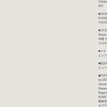
OtOdas
RTT
■LIG
OVER
YAVA
■LIVE
Hayato
寺尾 
クロサ
■ママ
ピンク
■総合
ヒューヒ
◾︎FOO
bar ZI
churras
Hamasa
Happy
KEMU
亀食堂
ネグラ