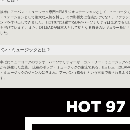
代後半にアーバン・ミュージック専門のFMラジオステーションとしてニューヨークで
・ステーションとして絶大な人気を博し、その影響力は音楽だけでなく、ファッシ
ンドを作り出してきました。 HOT 97で活躍するDJやパーソナリティは全米でも
を浴びています。 また、DJ LEADが日本人として初となる自身のレギュラー番組「Intern
した。
バン・ミュージックとは？
代半ばにニューヨークのラジオ・パーソナリティーが、カントリー・ミュージック
から派生した言葉。 現在のポップ・ミュージックの主流である、Hip Hop、R&
・ミュージックのジャンルに含まれ、アーバン（都会）という言葉で表されるよう
す。