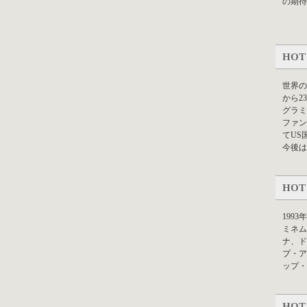
の期待
HOT
世界の
から2
グラミ
ファン
てUS
今後は
HOT
199
ミネム
ナ、ド
プ・ア
ップ・
HOT