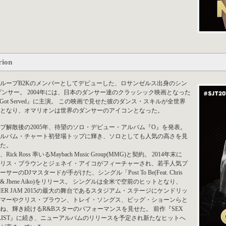
ion
ループB2Kのメンバーとしてデビューした、ロサンゼルス出身のシン
ダンサー。 2004年には、日本のダンサー達のクラッシック映画となった
u Got Served』に主演。 この映画で見せた彼のダンス・スキルが全世界
となり、オマリオンは世界のダンサーのアイコンとなった。
プ解散後の2005年、待望のソロ・デビュー・アルバム『O』を発表。
ルバム・チャート初登場トップに輝き、ソロとしても人気の高さを見
た。
年、Rick Ross 率いるMaybach Music Group(MMG)と契約。 2014年末に
リス・ブラウンとジェネイ・アイコがフィーチャーされ、若手人気プ
サーのDJマスタードが手がけた、シングル「Post To Be(Feat. Chris
n & Jhene Aiko)をリリース。 シングルは全米で空前のヒットとなり、
MER JAM 2015の最大の舞台であるスタジアム・ステージにケンドリッ
マーやクリス・ブラウン、トレイ・ソングス、ビッグ・ショーンらと
ね、輝き続けるR&Bスターのパフォーマンスを見せた。 前作『SEX
YLIST』に続き、ニューアルバムのリリースを予定され新たなヒットへ