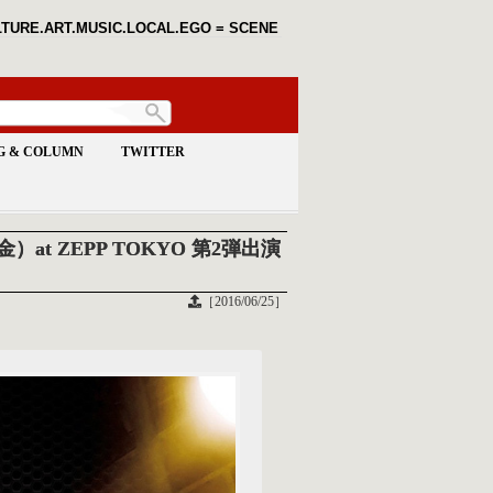
TURE.ART.MUSIC.LOCAL.EGO = SCENE
G & COLUMN
TWITTER
（金）at ZEPP TOKYO 第2弾出演
［2016/06/25］