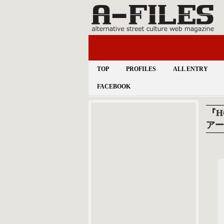
TOP
PROFILES
ALL ENTRY
FACEBOOK
『H
アー