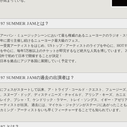
が高まっている。
 97 SUMMER JAMとは？
アーバン・ミュージックシーンにおいて最も権威のあるニューヨークのラジオ・ステーション
3年に渡り主催し続けるニューヨーク最大級のフェス。
ー受賞アーティストをはじめ、USトップ・アーティストのライブを中心に、HOT 9
を中心に、毎年5万枚以上のチケットが即完するなど絶大な人気を博しています。 2
国外で初めて日本で開催することが決定！
日本を拠点にアジア各国に展開していく予定です。
 97 SUMMER JAMの過去の出演者は？
3年にフェスがスタートして以来、ア・トライブ・コールド・クエスト、フュージー
、スヌープ・ドッグ、ディスティニーズ・チャイルド、アリシア・キーズ、カニエ・
レイク、プシャ・T、ケンドリック・ラマー、トレイ・ソングス、イギー・アゼリア
ーティストが出演。 過去には、マイケル・ジャクソンがステージにあがったことも
カミング・アーティストをいち早くフィーチャーすることでも知られています。
 97 とは？