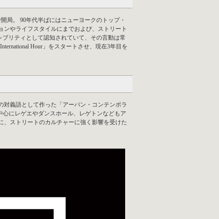
開局。 90年代半ばにはニューヨークのトップ・
ョンやライフスタイルにまでおよび、ストリート
セレブリティとして認知されていて、その言動は常
ational Hour」をスタートさせ、現在3年目を
への対義語として作った「アーバン・コンテンポラ
Bを中心にレゲエやダンスホール、レゲトンなどもア
に、ストリートのカルチャーに強く影響を受けた