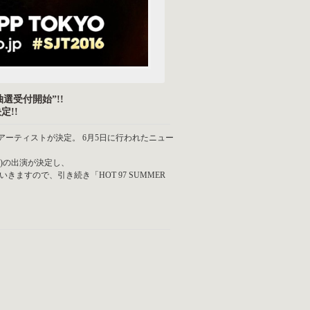
抽選受付開始”!!
定!!
弾出演アーティストが決定。 6月5日に行われたニュー
on)の出演が決定し、
すので、引き続き「HOT 97 SUMMER