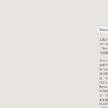
Omar
人気グ
ガー/
『Yo
で話題
グルー
全米ア
せつけ
2012
は、ク
ロデュー
Brow
SUM
ク・ラ
名を連
PLA