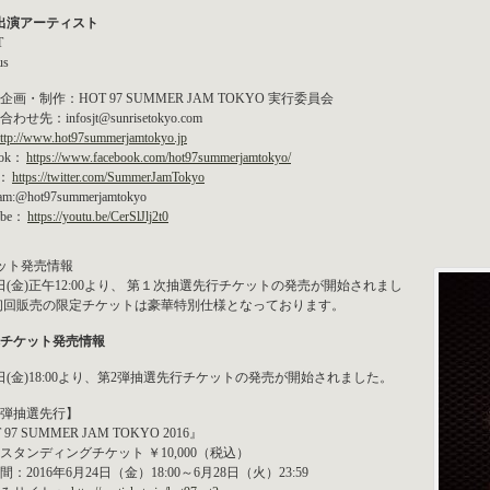
出演アーティスト
T
us
画・制作：HOT 97 SUMMER JAM TOKYO 実行委員会
せ先：infosjt@sunrisetokyo.com
ttp://www.hot97summerjamtokyo.jp
ook：
https://www.facebook.com/hot97summerjamtokyo/
r：
https://twitter.com/SummerJamTokyo
ram:@hot97summerjamtokyo
ube：
https://youtu.be/CerSlJlj2t0
ット発売情報
7日(金)正午12:00より、 第１次抽選先行チケットの発売が開始されまし
初回販売の限定チケットは豪華特別仕様となっております。
チケット発売情報
4日(金)18:00より、第2弾抽選先行チケットの発売が開始されました。
弾抽選先行】
 97 SUMMER JAM TOKYO 2016』
スタンディングチケット ￥10,000（税込）
：2016年6月24日（金）18:00～6月28日（火）23:59