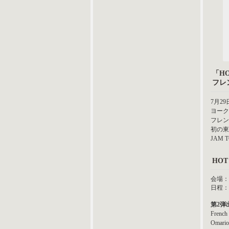
「HO
フレン
7月2
ヨーク
フレン
初の東
JAM
HOT
会場：Z
日程：
第2弾
French
Omario