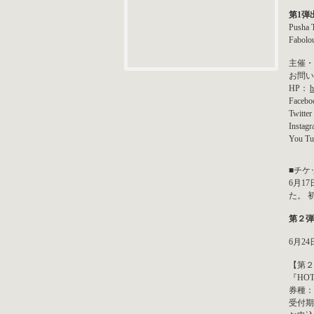
第1弾
Pusha 
Fabolo
主催・企
お問い合わ
HP：
h
Faceb
Twitte
Instag
You T
■チケ
6月1
た。 
第２弾
6月2
【第２
『HOT
券種：
受付期間