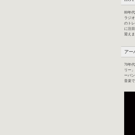
80年
ラジオ
のトレ
に注目
迎えま
アー
70年
リー」
ーバン
音楽で