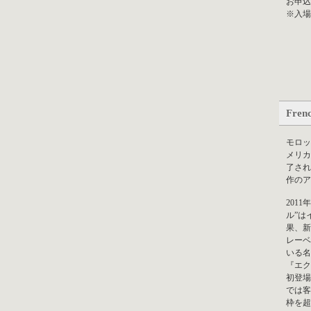
お申
※入場
Fren
モロッ
メリカ
了され
作のア
201
ル”は
果、新
レーベ
いる名門
『エク
初登場
では客
枠を超