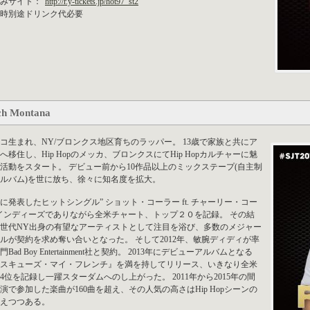
込みサイト：
http://r.y-tickets.jp/hot97_st2
時別途ドリンク代必要
ch Montana
コ生まれ、NY/ブロンクス地区育ちのラッパー。 13歳で家族と共にア
へ移住し、Hip Hopのメッカ、ブロンクスにてHip Hopカルチャーに魅
活動をスタート。 デビュー前から10作品以上のミックステープ(自主制
ルバム)を世に放ち、徐々に知名度を拡大。
1年に発表したヒットシングル” ショット・コーラー ft. チャーリー・コー
インディーズでありながら全米チャート、トップ２０を記録。 その結
世代NY出身の有望なアーティストとして注目を浴び、多数のメジャー
ルが契約を求め奪い合いとなった。 そして2012年、敏腕ディディが率
Bad Boy Entertainment社と契約。 2013年にデビューアルバムとなる
スキューズ・マイ・フレンチ』を満を持してリリース、いきなり全米
4位を記録し一躍スターダムへのし上がった。 2011年から2015年の間
演で参加した楽曲が160曲を超え、その人気の高さはHip Hopシーンの
えつつある。