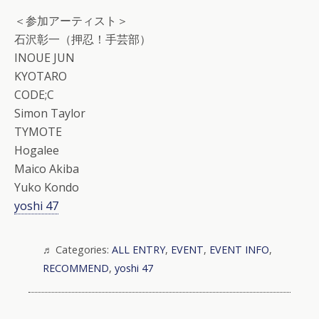
＜参加アーティスト＞
石沢彰一（押忍！手芸部）
INOUE JUN
KYOTARO
CODE;C
Simon Taylor
TYMOTE
Hogalee
Maico Akiba
Yuko Kondo
yoshi 47
Categories:
ALL ENTRY
,
EVENT
,
EVENT INFO
,
RECOMMEND
,
yoshi 47