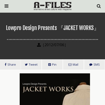
Lowpro Design Presents 『JACKET WORKS』
［2012/07/06］
Share
Tweet
Pin
Mail
SMS