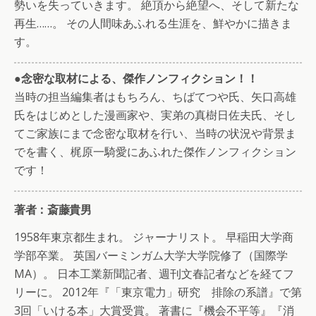
勢いを失っていきます。 絶頂から絶望へ、そして新たな
再生……。 その人間味あふれる生涯を、鮮やかに描きま
す。
●念密な取材による、傑作ノンフィクション！！
当時の担当編集者はもちろん、ちばてつや氏、矢口高雄
氏をはじめとした漫画家や、実弟の真樹日佐夫氏、そし
てご家族にまで念密な取材を行い、当時の状況や背景ま
でを書く、梶原一騎愛にあふれた傑作ノンフィクション
です！
著者：斎藤貴男
1958年東京都生まれ。 ジャーナリスト。 早稲田大学商
学部卒業。 英国バーミンガム大学大学院修了（国際学
MA）。 日本工業新聞記者、週刊文春記者などを経てフ
リーに。 2012年『「東京電力」研究 排除の系譜』で第
3回「いける本」大賞受賞。 著書に『機会不平等』『消