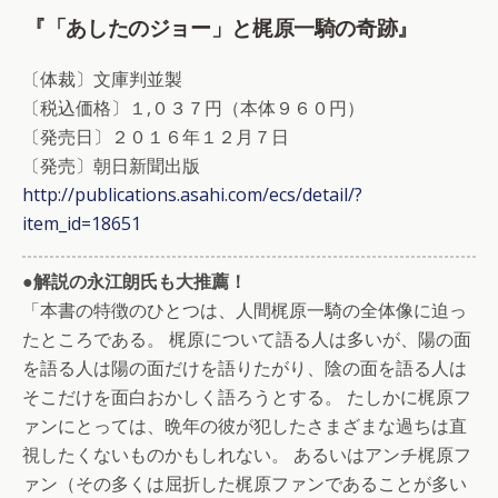
『「あしたのジョー」と梶原一騎の奇跡』
〔体裁〕文庫判並製
〔税込価格〕１,０３７円（本体９６０円）
〔発売日〕２０１６年１２月７日
〔発売〕朝日新聞出版
http://publications.asahi.com/ecs/detail/?
item_id=18651
●解説の永江朗氏も大推薦！
「本書の特徴のひとつは、人間梶原一騎の全体像に迫っ
たところである。 梶原について語る人は多いが、陽の面
を語る人は陽の面だけを語りたがり、陰の面を語る人は
そこだけを面白おかしく語ろうとする。 たしかに梶原フ
ァンにとっては、晩年の彼が犯したさまざまな過ちは直
視したくないものかもしれない。 あるいはアンチ梶原フ
ァン（その多くは屈折した梶原ファンであることが多い