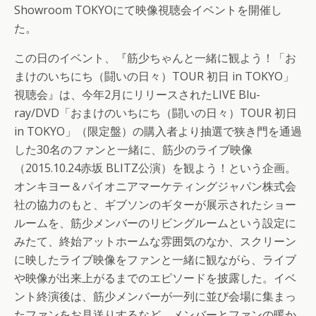
Showroom TOKYOにて映像視聴会イベントを開催し
た。
この日のイベント、『筋少ちゃんと一緒に観よう！「お
まけのいちにち（闘いの日々）TOUR 初日 in TOKYO」
視聴会』は、今年2月にリリースされたLIVE Blu-
ray/DVD「おまけのいちにち（闘いの日々）TOUR 初日
in TOKYO」（限定盤）の購入者より抽選で狭き門を通過
した30名のファンと一緒に、筋少のライブ映像
（2015.10.24赤坂 BLITZ公演）を観よう！という企画。
オンキヨー＆パイオニアマーケティングジャパン株式会
社の協力のもと、ギブソンのギターが展示されたショー
ルームを、筋少メンバーのリビングルームという設定に
みたて、終始アットホームな雰囲気のなか、スクリーン
に映したライブ映像をファンと一緒に観ながら、ライブ
や映像が出来上がるまでのエピソードを披露した。イベ
ント終演後は、筋少メンバーが一列に並び会場に集まっ
たファンをお見送りするなど、メンバーとファンの暖か