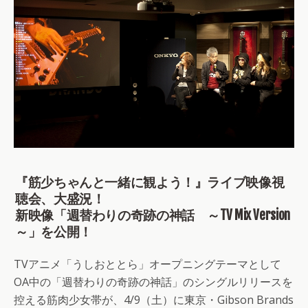
『筋少ちゃんと一緒に観よう！』ライブ映像視
聴会、大盛況！
新映像「週替わりの奇跡の神話 ～TV Mix Version
～」を公開！
TVアニメ「うしおととら」オープニングテーマとして
OA中の「週替わりの奇跡の神話」のシングルリリースを
控える筋肉少女帯が、4/9（土）に東京・Gibson Brands