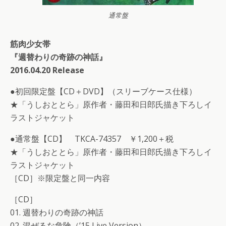
通常盤
筋肉少女帯
『週替わりの奇跡の神話』
2016.04.20 Release
●初回限定盤【CD＋DVD】（スリーブケース仕様）
★「うしおととら」原作者・藤田和日郎氏描き下ろしイ
ラストジャケット
●通常盤【CD】 TKCA-74357 ￥1,200＋税
★「うしおととら」原作者・藤田和日郎氏描き下ろしイ
ラストジャケット
［CD］※限定盤と同一内容
［CD］
01. 週替わりの奇跡の神話
02. 混ぜるな危険（’15 Live Version）