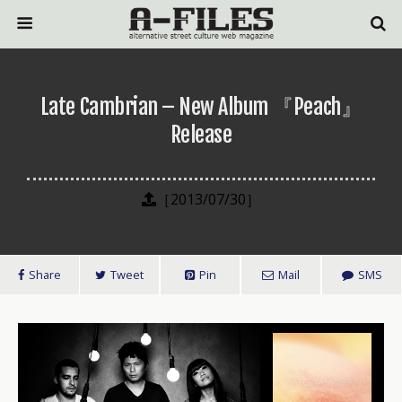
Late Cambrian – New Album 『Peach』
Release
［2013/07/30］
Share
Tweet
Pin
Mail
SMS