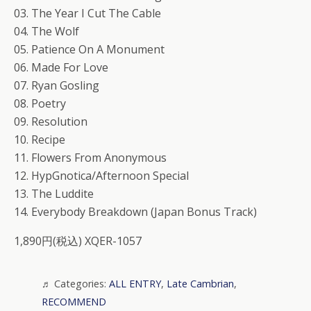
03. The Year I Cut The Cable
04. The Wolf
05. Patience On A Monument
06. Made For Love
07. Ryan Gosling
08. Poetry
09. Resolution
10. Recipe
11. Flowers From Anonymous
12. HypGnotica/Afternoon Special
13. The Luddite
14. Everybody Breakdown (Japan Bonus Track)
1,890円(税込) XQER-1057
Categories:
ALL ENTRY
,
Late Cambrian
,
RECOMMEND