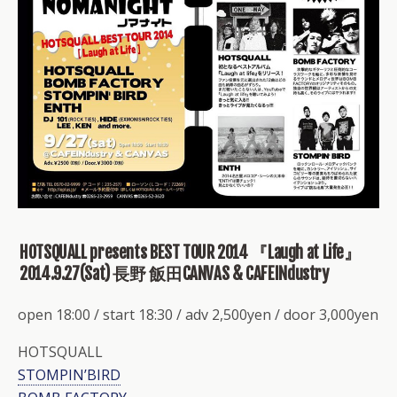
HOTSQUALL presents BEST TOUR 2014 『Laugh at Life』
2014.9.27(Sat) 長野 飯田CANVAS & CAFEINdustry
open 18:00 / start 18:30 / adv 2,500yen / door 3,000yen
HOTSQUALL
STOMPIN’BIRD