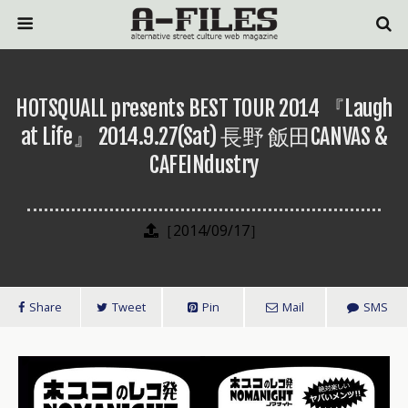
HOTSQUALL presents BEST TOUR 2014 『Laugh
at Life』 2014.9.27(Sat) 長野 飯田CANVAS &
CAFEINdustry
［2014/09/17］
Share
Tweet
Pin
Mail
SMS