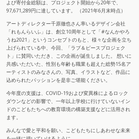
よび寄付金総額は、プロジェクト開始から20年で、
97,671,289円に達しています。 （2021年6月末時点）
アートディレクター千原徹也さん率いるデザイン会社
「れもんらいふ」は、創立10周年として「#なんかやろ
うね2021」というコンセプトのもと、様々な企画を立ち
上げられている中、今回、「ラブ＆ピースプロジェク
ト」に賛同いただき、この企画が誕生しました。 想いに
共感いただいた、性別も年齢も職業も超えた総勢15名ア
ーティストのみなさんの、写真、イラストなど、作品に
込められたパッションを是非ご堪能ください。
今年度の支援は、COVID-19および変異株によるロック
ダウンなどの影響で、一年以上学校に行けていないイン
ドのこどもたちへの教育環境の構築支援などに活用され
ます。
みんなで愛と平和を願い、こどもたちにしあわせな未来
を一緒に描いていけるように。