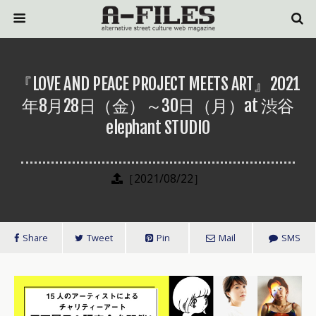
『LOVE AND PEACE PROJECT MEETS ART』2021
年8月28日（金）～30日（月）at 渋谷
elephant STUDIO
［2021/08/22］
Share
Tweet
Pin
Mail
SMS