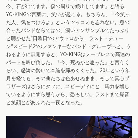
今、石が出てます。僕の周りで続出してます」と語る
YO-KINGの言葉に、笑いが起こる。もちろん、「今笑っ
た人、気をつけろよ」というツッコミも忘れない。息の
合ったバンドならではの、濃いアンサンブルでたっぷり
と聴かせた“日曜日”のアウトロから、ラスト・チュー
ン“スピード2”のファンキーなバンド・グルーヴへと、う
ねるように展開すると、YO-KINGはノーブレスで高速の
パートを叫び倒した。「今、死ぬかと思った」と言うく
らい、怒涛の勢いで本編を締めくくった。20年という年
月を経ても、その曲たちは色あせぬまま、そして真心ブ
ラザーズはさらにタフに、スピーディにと、馬力を増し
ているようにすら思うから、恐ろしい。ラストまで爆音
と笑顔とがあふれた一夜となった。