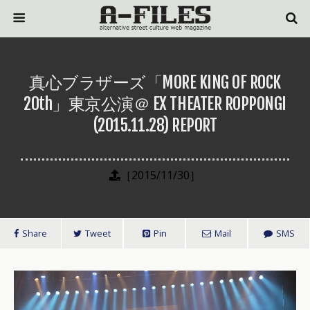
真心ブラザーズ「MORE KING OF ROCK
20th」東京公演＠ EX THEATER ROPPONGI
(2015.11.28) REPORT
［2015/11/30］
Share
Tweet
Pin
Mail
SMS