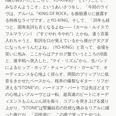
みなさんようこそ」というあいさつをし、「今回のライ
ヴは、アルバム『KING OF ROCK』を曲順通りに披露す
る特殊なライヴです」とYO-KING。そして、「20年も経
つと、固有名詞も古くなるよね――《カール・ルイスで
フルマラソン》（“すぐやれ 今やれ”）とかね。違う言葉
入れちゃうと、歌詞を口が覚えているから後がグダグダ
になっちゃうんだよね」（YO-KING）と言って、会場を
笑いに包み、ここからはアナログ盤でいうところのB面
と、後半戦へ突入した。“マイ・リズム”から、生バンド
によるヒップ・ホップ・チューン“マイ・ガール”で、オ
ーディエンスを心地よく揺らす。岡部のブリッブリに低
音をきかせたベースから、桜井の爆裂なギター・リフが
冴える“STONE”の、ハードコア・パートでは先ほどまで
の心地よいグルーヴとは一転、超高速のビートにオーデ
ィエンスもぶんぶん頭を振り、コブシを突き上げる盛り
上がり。“STONE”は腎臓結石の壮絶な痛みをリアルに綴
った曲だが、「20年前に、この曲で笑ってたやつも、