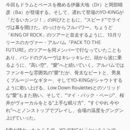
今回もドラムとベースを務める伊藤大地（Dr）と岡部晴
彦（Ba）が登場する。そして、遅れて登場のYO-KINGが
「だるいカンジ！」の叫びとともに、“スピード”でライ
ヴは幕を開けた。のっけからフルパワー。ちょうど
「KING OF ROCK」のツアーと並走するように、10月リ
リースのカヴァー・アルバム『PACK TO THE
FUTURE』のツアーを同メンバーで行なっていたことも
あり、バンドのグルーヴはキレッキレだ。頭から波に乗
るように、“高い空”、“愛”へと続いていく。アルバムでは
ファンキーな雰囲気の“愛”だが、骨太なビートと、男臭
くブルージーなギター、そしてYO-KINGがシャウトする
ように歌い上げる、Low Down Roulettesとのソリッド
な“愛”もまた熱い。そして、“マイ・バック・ページ”、桜
井がヴォーカルをとる“上手な眠り方”、“すぐやれ 今や
れ”へとノンストップでプレイし、会場の温度をグングン
上げていった。
6曲が終わったところで、YO-KINGが「ということで、