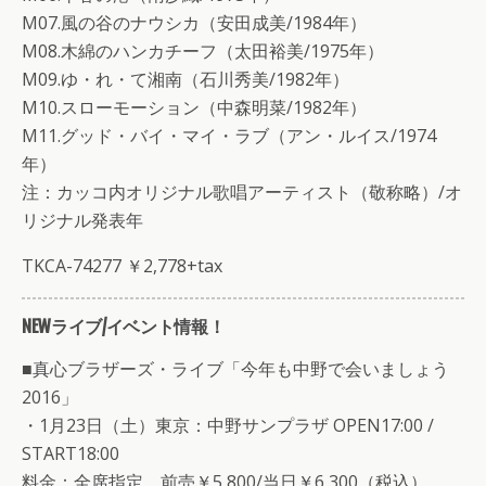
M07.風の谷のナウシカ（安田成美/1984年）
M08.木綿のハンカチーフ（太田裕美/1975年）
M09.ゆ・れ・て湘南（石川秀美/1982年）
M10.スローモーション（中森明菜/1982年）
M11.グッド・バイ・マイ・ラブ（アン・ルイス/1974
年）
注：カッコ内オリジナル歌唱アーティスト（敬称略）/オ
リジナル発表年
TKCA-74277 ￥2,778+tax
NEWライブ/イベント情報！
■真心ブラザーズ・ライブ「今年も中野で会いましょう
2016」
・1月23日（土）東京：中野サンプラザ OPEN17:00 /
START18:00
料金：全席指定 前売￥5,800/当日￥6,300（税込）