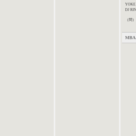
YOKE 
DJ RI
（問）
MBA