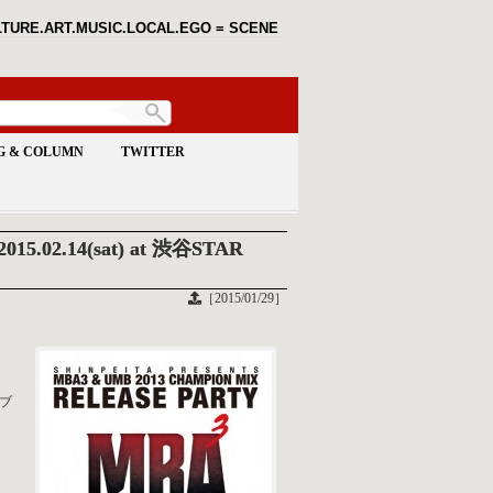
TURE.ART.MUSIC.LOCAL.EGO = SCENE
G & COLUMN
TWITTER
5.02.14(sat) at 渋谷STAR
［2015/01/29］
イブ