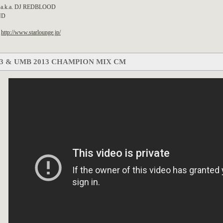
a.k.a. DJ REDBLOOD
ND
http://www.starlounge.jp/
3 & UMB 2013 CHAMPION MIX CM