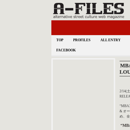
TOP
PROFILES
ALL ENTRY
FACEBOOK
MBA
LO
2/14
REL
“MB
& オ
め、全
“MB