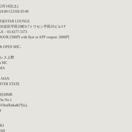
年2月14日(土)
24:00 CLOSE:05:00
渋谷STAR LOUNGE
渋谷区宇田川町4-7トウセン宇田川ビル1Ｆ
AX：03-6277-5373
OR:2500円 with flyer or APP coupon: 2000円
 & OPEN MIC-
レス上野
A MC
MA
A-WAN
IVER STATE
社MMR
he No.1
laVibe(Raika&汚仏)
Y
IKI
ASH