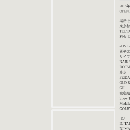
2015
OPEN:
場所: 
東京都
TEL/F
料金: DO
-LIVE
晋平太
サイプ
NAIK
DOTA
歩歩
FEID
OLD R
GIL
秘密結
Show T
Madal
GOLB
-DJ-
DJ TA
DJ M