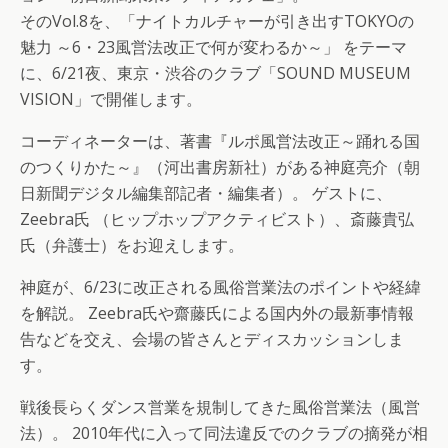
そのVol.8を、「ナイトカルチャーが引き出すTOKYOの
魅力 ～6・23風営法改正で何が変わるか～」 をテーマ
に、6/21夜、東京・渋谷のクラブ「SOUND MUSEUM
VISION」で開催します。
コーディネーターは、著書『ルポ風営法改正～踊れる国
のつくりかた～』（河出書房新社）がある神庭亮介（朝
日新聞デジタル編集部記者・編集者）。 ゲストに、
Zeebra氏 （ヒップホップアクティビスト）、斎藤貴弘
氏（弁護士）をお迎えします。
神庭が、6/23に改正される風俗営業法のポイントや経緯
を解説。 Zeebra氏や齋藤氏による国内外の最新事情報
告などを交え、会場の皆さんとディスカッションしま
す。
戦後長らくダンス営業を規制してきた風俗営業法（風営
法）。 2010年代に入って同法違反でのクラブの摘発が相