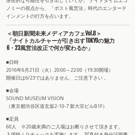
潜在的な可能性を引き出していくか。 ナイトタイムエコ
ノミーの視点から、「ポスト風営法」時代のエンターテ
インメントの行方を占います。
＜朝日新聞未来メディアカフェVol.8＞
「ナイトカルチャーが引き出すTOKYOの魅力
6・23風営法改正で何が変わるか」
■日時
2016年6月21日（火）20:00～22:00（19:30開場）
開催日は6/23ではありません、ご注意下さい 。
■会場
SOUND MUSEUM VISION
（東京都渋谷区道玄坂2-10-7 新大宗ビルB1F）
■定員
60人 ※20歳未満のご入場はお断りさせて頂きます。
入場時ＩＤチェックを実施します。 写真付き身分証明書