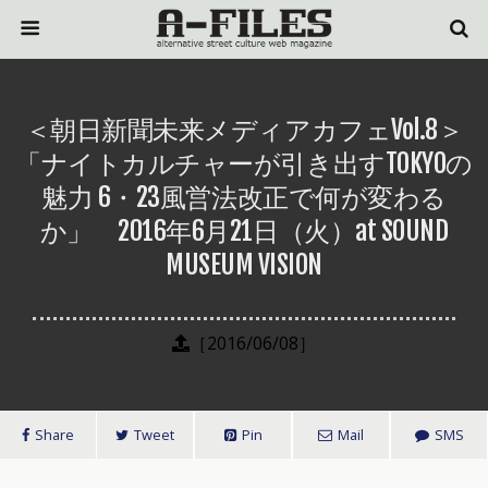
＜朝日新聞未来メディアカフェVol.8＞
「ナイトカルチャーが引き出すTOKYOの
魅力 6・23風営法改正で何が変わる
か」 2016年6月21日（火）at SOUND
MUSEUM VISION
［2016/06/08］
Share
Tweet
Pin
Mail
SMS