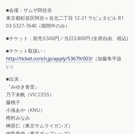
■会場：ザムザ阿佐谷
東京都杉並区阿佐ヶ谷北二丁目 12-21 ラピュタビル B1
03-5327-7640（期間中のみ）
■チケット：前売3,500円／当日3,800円 (全席自由、税込)
■チケット取扱い：
http://ticket.corich.jp/apply/53679/003/
（加藤隼平扱
い）
■出演：
『みゆき食堂』
乃下未帆（VIC:CESS）
藤桃子
小湊あや（KNU）
樫村みなみ
榊原仁（東京サムライガンズ）
仲島義侍（東京ポップシップ）