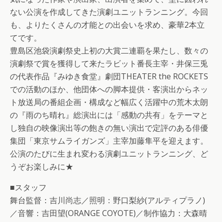
ない公演を作成してきた演劇ユニットランニング。今回
も、よりたくさんの才能との出会いを求め、豪華2本立
てです。
豊島区池袋演劇祭史上初の大賞二連覇を果たし、数々の
演劇祭で賞を獲得して来たラビット番長主宰・井保三兎
の代表作品『みゆき食堂』劇団THEATER the ROCKETS
での活動のほか、他団体への脚本提供・客演出からネッ
ト放送局の番組企画・構成など幅広く活躍中の荒木太朗
の『雨のち晴れ』総演出には「感動の共有」をテーマと
し独自の映像演出等の飽きの無い演出で定評のある俳優
集団「東京サムライガンズ」主宰加藤隼平を迎えます。
公演のたびに生まれ変わる演劇ユニットランニング、ど
うぞお楽しみに★
■スタッフ
舞台監督：吉川尚志／照明：野口梨紗(アルティプラノ)
／音響：吉田望(ORANGE COYOTE)／制作協力：大森晴