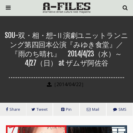
SOU-双・相・想-Ⅱ演劇ユニットランニ
ング第四回本公演『みゆき食堂』／
『雨のち晴れ』 2014/4/23（水）～
4/27（日） at ザムザ阿佐谷
［2014/04/22］
Share
Tweet
Pin
Mail
SMS