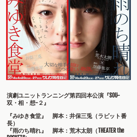
演劇ユニットランニング第四回本公演『SOU-
双・相・想-２』
『みゆき食堂』 脚本：井保三兎（ラビット番
長）
『雨のち晴れ』 脚本：荒木太朗（THEATER the