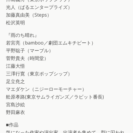
光人（ぱるエンタープライズ）
加藤真由美（Steps）
松沢英明
『雨のち晴れ』
若宮亮（bamboo／劇団エムキチビート）
平野聡子（マーブル）
菅野貴夫（時間堂）
江藤大悟
三澤行寛（東京ポップシップ）
足立尭之
マエダケン（ニジーローモーチャー）
舩原孝路(東京サムライガンズ／ラビット番長)
宮島沙絵
野田麻衣
■作品
気になった作家や演出家、出演者を集めて、型に囚われ