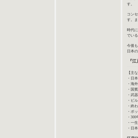
す。
コンセ
す。ま
時代に
でいる
今後も
日本の
『江
【主な
・日本
・海外
・国賓
・武器
・ビル
・終わ
・ポッ
・30
・一生
・日本