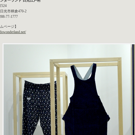
ンダーランド 日光江戸村
2524
日光市柄倉470-2
288-77-1777
ムページ】
edowonderland.net/