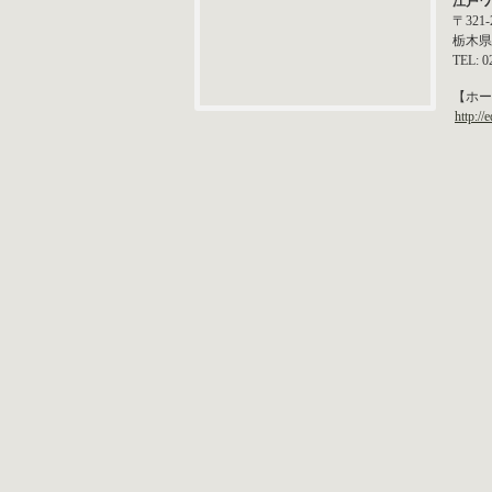
江戸ワ
〒321-
栃木県
TEL: 0
【ホー
http://