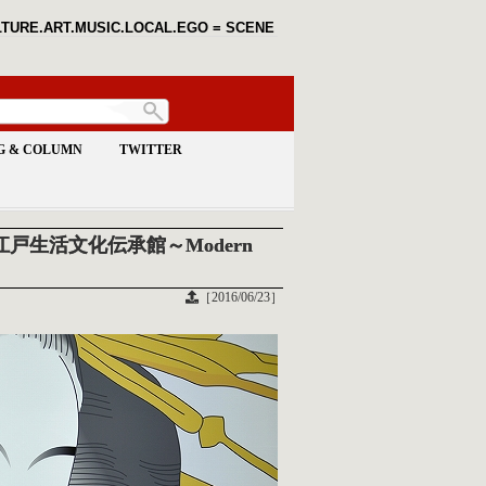
TURE.ART.MUSIC.LOCAL.EGO = SCENE
G & COLUMN
TWITTER
戸生活文化伝承館～Modern
［2016/06/23］