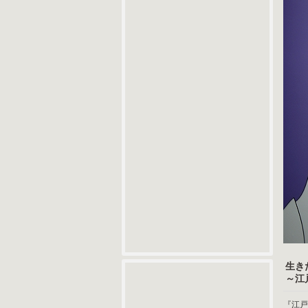
生き
～江
『江戸