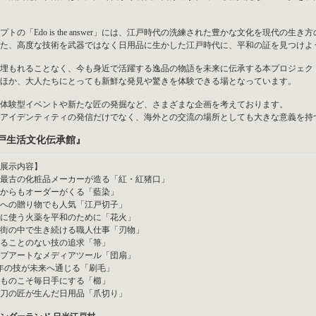
プトの「Edo is the answer」には、江戸時代の洗練された豊かな文化を現代
た、高度な技術を武器ではなく日用品に生かした江戸時代に、平和の証を見つけよ
埋もれることなく、今も身近で活躍する逸品の物語を未来に伝承する本プロジェク
ほか、大人たちにとっても新鮮な発見や驚きを体験できる場となっています。
体験型イベントや新たな匠の発掘など、さまざまな企画を考えております。
アイデンティティの発信だけでなく、海外との交流の場所としても大きな意義を持
戸生活文化伝承館』
展示内容】
最古の化粧品メーカーが造る「紅・紅猪口」
からもオーダーがくる「藍染」
への贈り物でも人気「江戸切子」
に使う火薬を平和のために「花火」
街の中で生き続ける職人仕事「刃物」
ることのない技の追求「箒」
プアートなメディアツール「団扇」
0年の技が未来へ通じる「刷毛」
ものこそ毎日手にする「櫛」
刀の匠が生んだ日用品「爪切り」